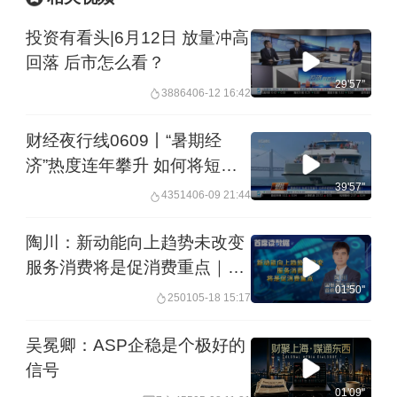
投资有看头|6月12日 放量冲高
回落 后市怎么看？
29'57''
38864
06-12 16:42
财经夜行线0609丨“暑期经
济”热度连年攀升 如何将短期
红利转化为长效增长动能？
39'57''
43514
06-09 21:44
陶川：新动能向上趋势未改变
服务消费将是促消费重点｜首
席读数据
01'50''
2501
05-18 15:17
吴冕卿：ASP企稳是个极好的
信号
01'09''