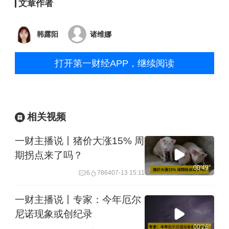
文章作者
韩露阳
诸维娜
打开第一财经APP，继续阅读
相关视频
一财主播说丨猪价大涨15% 周
期拐点来了吗？
00'49''
6
7864
07-13 15:11
一财主播说丨专家：今年厄尔
尼诺现象或创纪录
00'26''