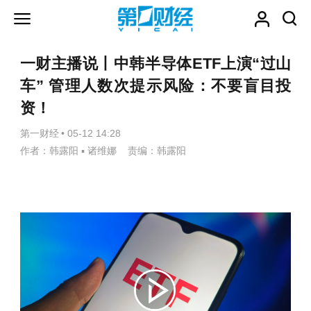
一财主播说丨中韩半导体ETF上演“过山
车” 管理人数次提示风险：不要盲目投
资！
第一财经
•
05-12 14:28
作者：韩露阳 ▪ 诸维娜 责编：韩露阳