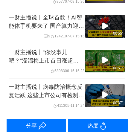
8577
07-08 15:36
一财主播说丨全球首款！AI智
能体手机要来了 国产算力迎来
超节点时代！
00'55''
9
12421
07-07 15:16
一财主播说丨“你没事儿
吧？”溜溜梅上市首日涨超
190% 业内提醒：暴涨或已形
00'51''
58983
06-15 15:23
成泡沫
一财主播说丨病毒防治概念反
复活跃 这些上市公司有检测试
剂
00'37''
4113
05-11 14:24
分享
热度