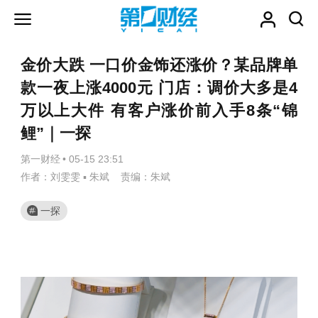
金价大跌 一口价金饰还涨价？某品牌单
款一夜上涨4000元 门店：调价大多是4
万以上大件 有客户涨价前入手8条“锦
鲤”｜一探
第一财经
•
05-15 23:51
作者：刘雯雯 ▪ 朱斌 责编：朱斌
一探