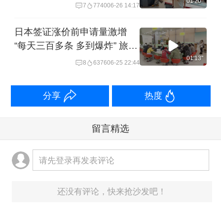
店爆满但成交不及去年一半 刚
01'20''
7
7740
06-26 14:17
需客已出手 仅购置少量小件｜
一探
日本签证涨价前申请量激增
“每天三百多条 多到爆炸” 旅行
社忙不过来 涨价提高门槛 申
01'13''
8
6376
06-25 22:44
请费从400跳涨到1000元｜一
探
分享
热度
留言精选
请先登录再发表评论
还没有评论，快来抢沙发吧！