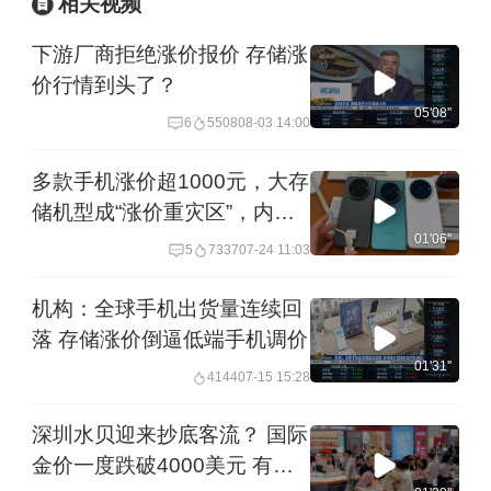
相关视频
下游厂商拒绝涨价报价 存储涨
价行情到头了？
05'08''
6
5508
08-03 14:00
多款手机涨价超1000元，大存
储机型成“涨价重灾区”，内存
和原材料飙涨是“元凶”，“越等
01'06''
5
7337
07-24 11:03
越涨 月底还涨”｜一探
机构：全球手机出货量连续回
落 存储涨价倒逼低端手机调价
01'31''
4144
07-15 15:28
深圳水贝迎来抄底客流？ 国际
金价一度跌破4000美元 有门