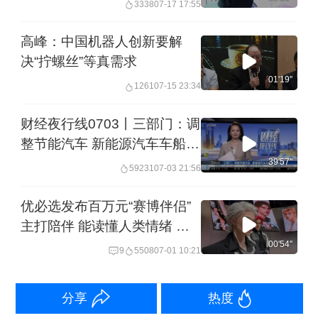
3338
07-17 17:55
高峰：中国机器人创新要解
决“拧螺丝”等真需求
01'19''
1261
07-15 23:34
财经夜行线0703丨三部门：调
整节能汽车 新能源汽车车船税
优惠政策
39'57''
59231
07-03 21:56
优必选发布百万元“赛博伴侣”
主打陪伴 能读懂人类情绪 创
始人：量产难度大 今年目标破
00'54''
9
5508
07-01 10:21
万 预计一年两年内迎来规模爆
发
分享
热度