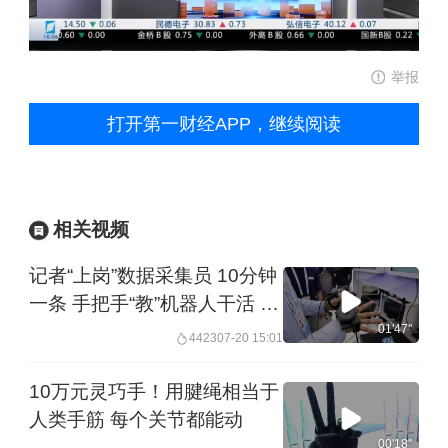
举报
打开第一财经APP，继续阅读
相关视频
记者“上岗”数据采集员 10分钟
一条 手把手“教”机器人干活 ︱
未来・♾️
01'47''
4423
07-20 15:01
10万元灵巧手！用腱绳相当于
人类手筋 每个关节都能动
00'18''