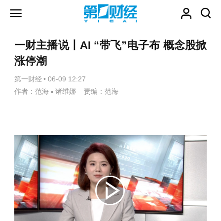
一财主播说丨AI “带飞”电子布 概念股掀
涨停潮
第一财经
•
06-09 12:27
作者：范海 ▪ 诸维娜 责编：范海