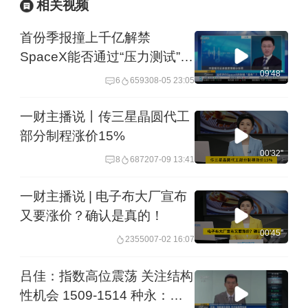
相关视频
首份季报撞上千亿解禁
SpaceX能否通过“压力测试”？
丨夜话
09'48''
6
6593
08-05 23:05
一财主播说丨传三星晶圆代工
部分制程涨价15%
00'32''
8
6872
07-09 13:41
一财主播说 | 电子布大厂宣布
又要涨价？确认是真的！
00'45''
23550
07-02 16:07
吕佳：指数高位震荡 关注结构
性机会 1509-1514 种永：市