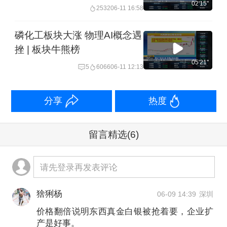
场
02'15''
2532
06-11 16:58
磷化工板块大涨 物理AI概念遇
挫 | 板块牛熊榜
05'21''
5
6066
06-11 12:13
分享
热度
留言精选
(6)
请先登录再发表评论
猞猁杨
06-09 14:39
深圳
价格翻倍说明东西真金白银被抢着要，企业扩
产是好事。