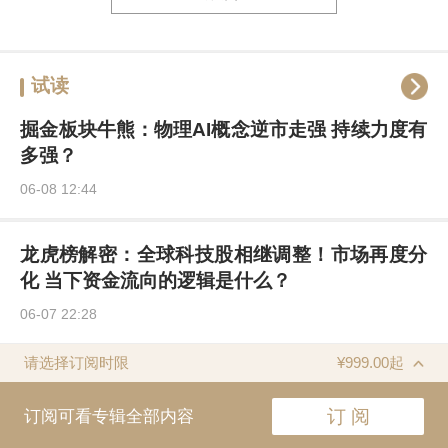
【硬核能力】
试读
《龙虎牛熊》满足你
掘金板块牛熊：物理AI概念逆市走强 持续力度有
多强？
行业背后的硬核逻辑+机构游资选股思路+独家涨
06-08 12:44
停榜解析
龙虎榜解密：全球科技股相继调整！市场再度分
化 当下资金流向的逻辑是什么？
06-07 22:28
【更新频率】
请选择订阅时限
¥999.00起
订阅可看专辑全部内容
订 阅
《龙虎榜解密》每个交易日前一晚更新，解密龙