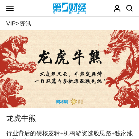
VIP
>资讯
龙虎牛熊
行业背后的硬核逻辑+机构游资选股思路+独家涨