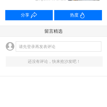
创新能力，构建开放、协同、高效的共
性技术研发平台，健全需求为导向、企
分享
热度
业为主体的产学研一体化创新机制，抓
留言精选
紧布局国家实验室，重组国家重点实验
室体系，加大对中小企业创新支持力
请先登录再发表评论
度，加强知识产权保护和运用，形成有
效的创新激励机制。
还没有评论，快来抢沙发吧！
复旦大学经济学院教授袁志刚认为，目
前全球产业链正在瓦解，制造业格局也
在重塑，中国制造业发展面临挑战。“当
中国服务业要替代制造业，变成50%、
意见反馈箱：
yonghu@yicai.com