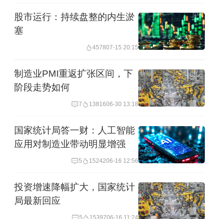
股市运行：持续盘整的内生淤
工业和信息化部副部长辛国斌此前
塞
在“2018国家制造强国建设专家论坛”上
4578
07-15 20:15
亦表示，制造业是实体经济的主体，是
制造业PMI重返扩张区间，下
技术创新的主战场，是供给侧结构性改
阶段走势如何
革的重要领域，应多管齐下推动制造业
7
13816
06-30 13:18
高质量发展。
国家统计局答一财：人工智能
而关于如何推动制造业发展，中央经济
应用对制造业带动明显增强
工作会议提出，要稳步推进企业优胜劣
5
15242
06-16 12:56
汰，加快处置“僵尸企业”，制定退出实施
投资增速降幅扩大，国家统计
办法，促进新技术、新组织形式、新产
局最新回应
业集群形成和发展。要增强制造业技术
5
15397
06-16 11:24