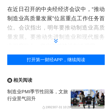
在近日召开的中央经经济会议中，“推动
制造业高质量发展”位居重点工作任务首
位。会议指出，明年要推动制造业高质
量发展。要推动先进制造业和现代服务
业深度融合，坚定不移建设制造强国。
打开第一财经APP，继续阅读
复旦大学经济学院教授殷醒民在研讨会
上表示，借鉴欧美等国家的经验可以发
现，制造业对于国家的经济增长十分重
相关阅读
要。“中央经济工作会议第一个工作重点
制造业PMI季节性回落，文旅
是制造业是对的，一个国家不能放弃制
行业景气回升
造业。”
19923
07-31 10:29