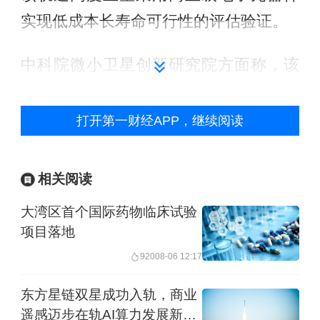
实现低成本长寿命可行性的评估验证。
中科院微小卫星创新研究院方面称，该
项目的成功将进一步向全世界，尤其是
欧洲航天界，展示中方为国际性商业客
打开第一财经APP，继续阅读
户提供世界级卫星设计、制造、发射和
控制的专业竞争能力。
相关阅读
大湾区首个国际药物临床试验
此次是快舟一号甲运载火箭今年第三次
项目落地
执行发射任务。继11月13日成功发射“吉
920
08-06 12:17
林一号”高分02A卫星，快舟一号甲运载
火箭一周内再次实现成功发射，创造我
东方星链双星成功入轨，商业
遥感迈步在轨AI算力发展新阶
国同一型运载火箭在同一发射场发射间