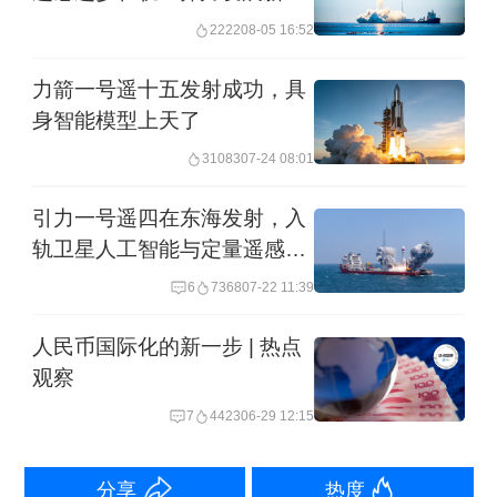
段
2222
08-05 16:52
隔最短纪录。
力箭一号遥十五发射成功，具
快舟一号甲运载火箭是航天科工火箭技
身智能模型上天了
术有限公司研制的一款小型固体运载火
31083
07-24 08:01
箭，采用国际通用接口，主要为低轨小
引力一号遥四在东海发射，入
卫星提供发射服务，具有入轨精度高、
轨卫星人工智能与定量遥感相
准备周期短、发射成本低等特点。火箭
结合
6
7368
07-22 11:39
全长约20米，最大直径1.4米，起飞重量
人民币国际化的新一步 | 热点
约30吨，主要用于发射300公斤级的低轨
观察
小卫星，可在七天内完成快速的集成测
7
4423
06-29 12:15
试，四小时内完成快速发射。目前，有
近20枚快舟一号甲运载火箭正在陆续完
分享
热度