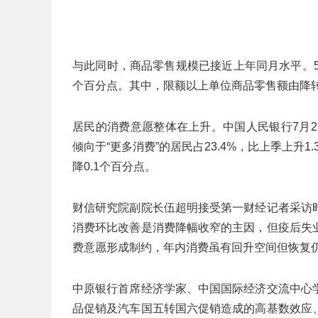
与此同时，商品零售规模已接近上年同月水平。5月
个百分点。其中，限额以上单位商品零售额由降转升
居民的消费意愿整体在上升。中国人民银行7月2
倾向于“更多消费”的居民占23.4%，比上季上升1
降0.1个百分点。
财信研究院副院长伍超明接受第一财经记者采访
消费环比改善是消费降幅收窄的主因，但疫后失
费意愿形成制约，年内消费虽有回升空间但恢复仍将
中原银行首席经济学家、中国国际经济交流中心
品促销及汽车国五转国六促销造成的高基数效应