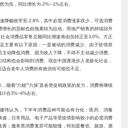
为负，同比增长为-2%~-1%左右。
速降幅收窄至-2.8%，其中必需消费涨多跌少，可选消费
费增长的贡献也由拖累转为拉动。而地产销售的持续回升
社会消费品零售总额同比增速将由负转正至3.0%。方正
足主要有以下原因：一是被动的消费减少。由于疫情原
民主动降低消费。因为收入下降，不得不主动减少消费。
口结构也会影响到消费。现在中国逐渐步入老龄化社会，
面适合老年人消费的有效供给可能也不足。
，随着“六稳”“六保”及各类促销政策的发力，消费将继续
计在3%~4%左右。
建伟认为，下半年消费品种可能会有分化：医药、消毒
快速；日常用品、电子产品等受疫情影响较小的必需消费
改善；服务类消费复苏可能较慢，特别是餐饮、旅游、酒