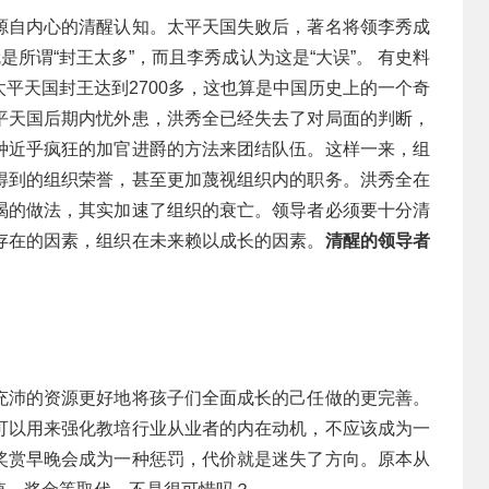
源自内心的清醒认知。太平天国失败后，著名将领李秀成
是所谓“封王太多”，而且李秀成认为这是“大误”。 有史料
平天国封王达到2700多，这也算是中国历史上的一个奇
平天国后期内忧外患，洪秀全已经失去了对局面的判断，
种近乎疯狂的加官进爵的方法来团结队伍。这样一来，组
得到的组织荣誉，甚至更加蔑视组织内的职务。洪秀全在
渴的做法，其实加速了组织的衰亡。领导者必须要十分清
存在的因素，组织在未来赖以成长的因素。
清醒的领导者
充沛的资源更好地将孩子们全面成长的己任做的更完善。
可以用来强化教培行业从业者的内在动机，不应该成为一
奖赏早晚会成为一种惩罚，代价就是迷失了方向。原本从