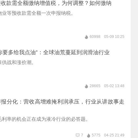
预收款需全额缴纳增值税，为何调整？如何缴纳
物业等预收款需全额一次申报纳税。
60998
05-09 10:25
你要多给我点油”：全球油荒蔓延到润滑油行业
保供战和涨价潮。
28665
05-02 13:48
季报分化：营收高增难掩利润承压，行业从讲故事走
毛利率的机会正在成为液冷行业的必答题。
7
5775
04-25 21:49