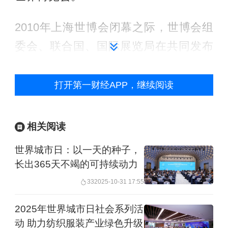
2010年上海世博会闭幕之际，世博会组
委会、联合国、国际展览局在共同发布
的《上海宣言》中提出倡议，将10月31
日上海世博会闭幕之日定为世界城市
打开第一财经APP，继续阅读
日。2013年12月第68届联合国大会通过
决议，决定自2014年起将每年的10月31
相关阅读
日设为世界城市日。
世界城市日：以一天的种子，
长出365天不竭的可持续动力
世界城市日设立以来，在国际和国内两
33
2025-10-31 17:55
个层面分别开展了形式多样的活动。历
年全球主场活动的举办地分别为：2014
2025年世界城市日社会系列活
动 助力纺织服装产业绿色升级
年中国上海、2015年意大利米兰、2016