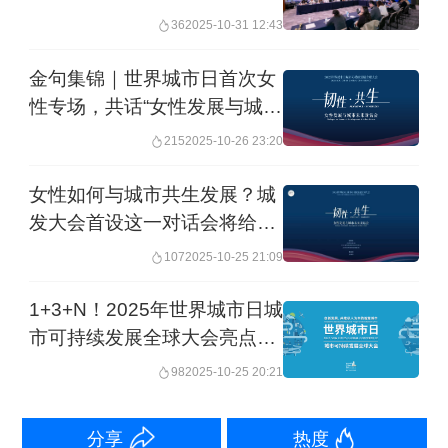
36
2025-10-31 12:43
年厄瓜多尔基多、2017年中国广州、
2018年英国利物浦、2019年俄罗斯叶卡
金句集锦｜世界城市日首次女
性专场，共话“女性发展与城市
捷琳堡、2020年肯尼亚纳库鲁、2021年
未来”
215
2025-10-26 23:20
埃及卢克索。
女性如何与城市共生发展？城
时隔八年，世界城市日全球主场活动重
发大会首设这一对话会将给出
回始发地上海。
答案
107
2025-10-25 21:09
呼吁地方行动 放眼世界未来
1+3+N！2025年世界城市日城
市可持续发展全球大会亮点抢
城市是伴随社会发展不断演变的生命
先看
98
2025-10-25 20:21
体，是应对各类危机和挑战的主要战
分享
热度
场，也是落实全球治理和实现可持续发