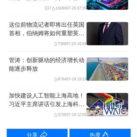
趋势的两个突出的实例，但绝不仅仅它
谷憧憬那样能出现10%爆发式
7
16699
07-25 07:35
们才面临这样的问题。此外，中国、韩
增长
这位前物流记者即将出任英国
国和欧洲大陆多数国家均面临同样的困
首相，伯纳姆将如何重塑英国
境。能够提高生产率的人工智能应用或
经济？
7368
07-20 16:44
许恰恰能够满足我们的所需。
管涛：创新驱动的经济增长动
此外，只需看看正在吞噬越来越多国家
能逐步释放
财政的曾经备受珍视的英国国民医疗服
8794
07-19 19:19
务体系（NHS），该体系所雇用的员工
加快建设人工智能上海高地！
比以往任何时候更多，但它的生产率却
习近平主席讲话引发上海科技
界热烈反响
越来越低。我们在英国经常听到有关
5756
07-18 12:00
NHS失败以及这对寻求医疗救护的民众
分享
热度
意味着什么的无穷无尽的恐怖故事。