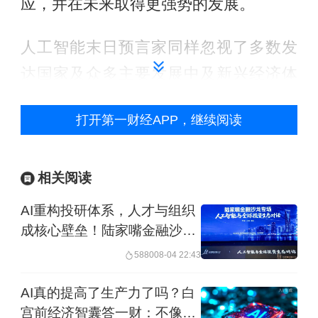
应，并在未来取得更强势的发展。
人工智能末日预言家同样忽视了多数发
达国家及众多主要发展中及新兴经济体
人口正在快速老化的事实。随着劳动力
打开第一财经APP，继续阅读
增长放缓及民众寿命的延长，规模较小
的劳动年龄人口将面临为养老金、医疗
保健和其他非歧视性承诺出资的越来越
相关阅读
大的压力。
AI重构投研体系，人才与组织
成核心壁垒！陆家嘴金融沙龙
经济增长表现将会举步维艰，除非上述
第二十五期落幕
5880
08-04 22:43
规模较小的劳动人口能够提高生产率。
AI真的提高了生产力了吗？白
日本和意大利是过去几十年来反映这一
宫前经济智囊答一财：不像硅