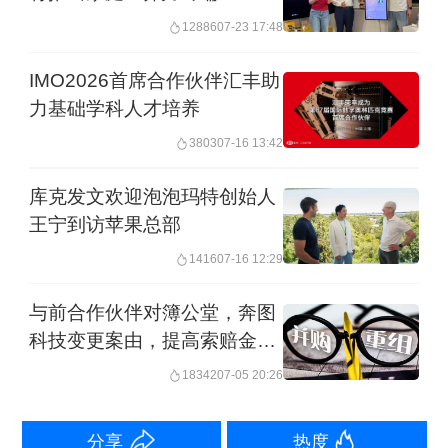
资委旗下的浙江省产投集团有限公司
12886
07-23 17:48
（原名称：浙江富浙资本管理有限公
IMO2026首席合作伙伴汇丰助
司）。
力基础学科人才培养
3803
07-16 13:42
袁冰松在2014年创立来电科技。2018年
12月，袁冰松将其持有的公司51%股权
库克发文欢迎泡泡玛特创始人
王宁到访苹果总部
转让给其朋友肖风池。肖风池持股仅半
1416
07-16 12:29
年，又将这51%股权转让给自然人韩
冰。据记者了解，引入韩冰，是为筹划
与前合作伙伴对簿公堂，奔图
科技变更案由，提高索赔金额
来电科技上市，“因为韩冰在国有投资部
至49.5亿元
18342
07-05 20:26
门工作过，熟悉资本运作”，来电科技一
名原高管曾向记者透露。公开资料显
分享
热度