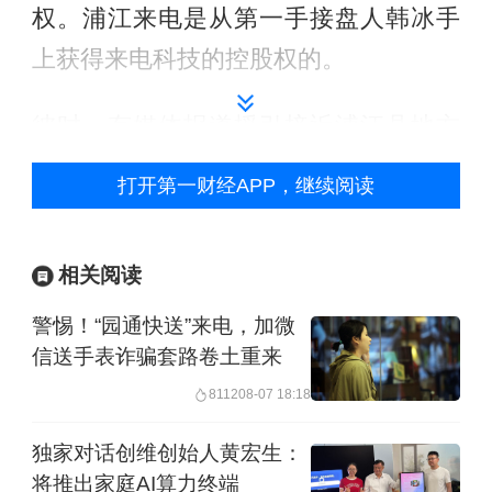
权。浦江来电是从第一手接盘人韩冰手
上获得来电科技的控股权的。
彼时，有媒体报道援引接近浦江县地方
有关部门人士的消息称，为招商引资来
打开第一财经APP，继续阅读
电科技，浦江县拿出了6个亿，后续目标
是上市。
相关阅读
不过，天眼查信息显示，浦江国资背景
警惕！“园通快送”来电，加微
的浦江云享股权投资合伙企业（有限合
信送手表诈骗套路卷土重来
伙），占浦江来电约66.67%的股份。另
8112
08-07 18:18
外约33.33%的持股人背后的投资人，也
独家对话创维创始人黄宏生：
均为浙江省国资背景。GP则是浙江省国
将推出家庭AI算力终端