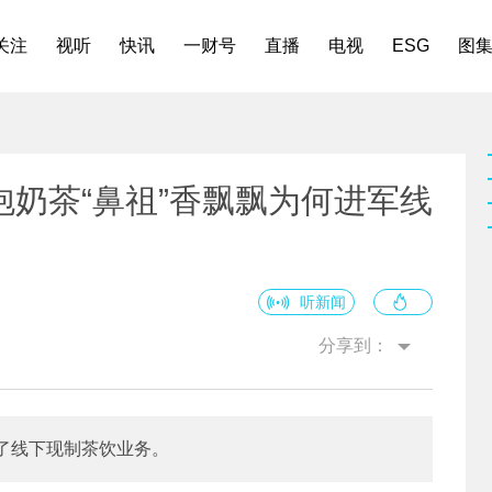
关注
视听
快讯
一财号
直播
电视
ESG
图
奶茶“鼻祖”香飘飘为何进军线
听新闻
分享到：
了线下现制茶饮业务。