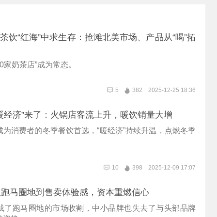
 新茶饮“红海”中求生存：抢滩北美市场、产品从“喝”拓
10家奶茶店”成为常态。
5
382
2025-12-25 18:36
暖经济”来了：火锅店客流上升，暖饮销量大增
成为消费者的冬季餐饮首选，“暖经济”持续升温，点燃冬季
。
10
398
2025-12-09 17:07
从跑马圈地到售卖体验感，资本重燃信心
成了跑马圈地的市场收割，中小品牌也失去了与头部品牌