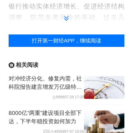
银行推动实体经济增长、促进经济结构
调整、防范各类风险的基础。过去几
年，一些地方中小银行资本金已经进行
了补充。为了提升银行的稳健经营能
打开第一财经APP，继续阅读
力，增强信贷投放能力，进一步加大服
务实体经济发展的力度，提振市场信
相关阅读
心，财政部等此前已经明确发行特别国
对冲经济分化、修复内需，社
债支持国有大型商业银行进一步增加核
科院报告建言增发万亿级特别
心一级资本。
国债
6996
07-28 17:20
而此次中国明确发行特别国债5000亿
8000亿“两重”建设项目全部下
达，下半年稳投资如何加力
元，支持国有大型商业银行补充资本。
5
40569
07-07 10:04