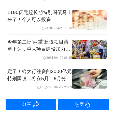
此前财政部已会同有关金融管理部门成
1190亿元超长期特别国债马上
立了跨部门工作机制，按照“统筹推进、
来了！个人可以投资
分期分批、一行一策”的思路，积极通过
242875
04-20 11:26
发行特别国债等渠道筹集资金，稳妥有
今年第二批“两重”建设项目清
序支持六家国有大型商业银行进一步增
单下达，重大项目建设加力提
加核心一级资本，以此提升国有大型商
效
29812
04-20 09:45
业银行的经营能力和盈利能力，也有利
定了！给大行注资的3000亿元
于推动整个国民经济行稳致远。
特别国债，将在5月、6月分两
期发行
10
1209
04-19 20:09
其实，此前中国也对国有大型商业银行
进行过“注资”。比如，1997年，亚洲金
分享
热度
融危机爆发，国内商业银行资产质量恶