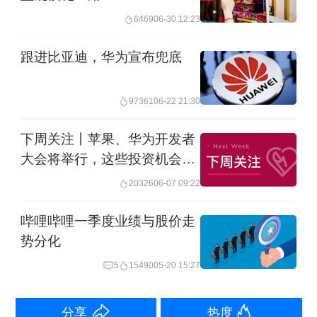
6469
06-30 12:23
今天，华为常务董事、终端BG董事长余
跟进比亚迪，华为宣布兜底
承东在微博向网友推荐鸿蒙原生版哔哩
哔哩，尤其对“碰一碰分享视频”等创新体
97361
06-22 21:30
验赞不绝口，哔哩哔哩也迅速回应，暗
示用户多用“碰一碰”新功能分享视频。
下周关注丨苹果、华为开发者
大会将举行，这些投资机会最
靠谱
20326
06-07 09:22
哔哩哔哩一季度业绩与股价走
势分化
5
15490
05-20 15:27
分享
热度