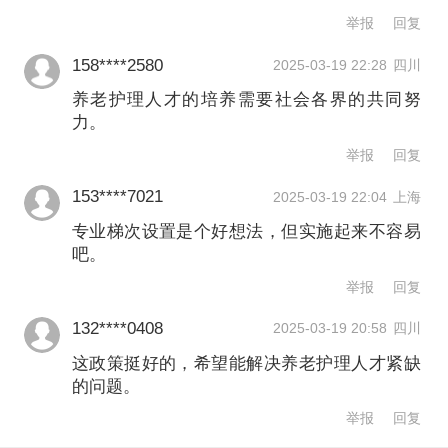
职毕业生继续教育，职校毕业生更快融
举报
回复
入就业市场，但社会护理和照护岗位的
158****2580
2025-03-19 22:28
四川
薪资水平、职业区分度和社会认可度还
养老护理人才的培养需要社会各界的共同努
力。
有待提升，这些因素均影响职校毕业生
举报
回复
进入医养结合的供方市场。
153****7021
2025-03-19 22:04
上海
盘古智库老龄社会研究院院长马旗戟告
专业梯次设置是个好想法，但实施起来不容易
吧。
诉第一财经，与其他行业和职业类似，
举报
回复
医养照护与管理专业涵盖三个不同领
132****0408
2025-03-19 20:58
四川
域，这三个不同领域对岗位技能和职业
这政策挺好的，希望能解决养老护理人才紧缺
等级的需求不尽相同。比如，仅照护而
的问题。
言，市场上就有高级照护师、照护师、
举报
回复