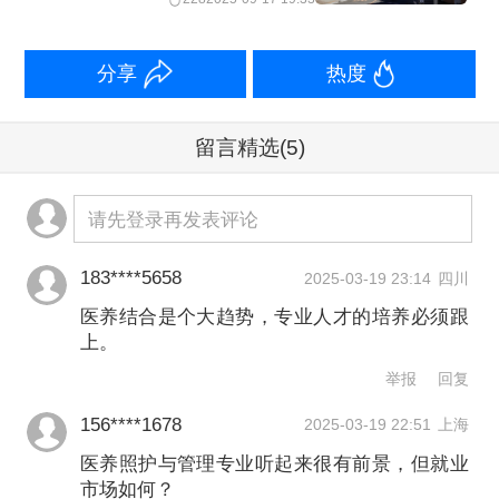
业界存在两种担忧：其一，当前高职院
校老年护理人才培养的现状与实际社会
分享
热度
需求之间存在一定不匹配。机构普遍存
在专业养老护理人员短缺，但高职院校
留言精选
(5)
培养的专业人员择业老年护理概率低，
不同教育和专业背景的应聘者在就业市
请先登录再发表评论
场上“同台竞技”；其二，伴随护理专业被
183****5658
2025-03-19 23:14
四川
纳入国控专业，大三甲医院的应聘学历
医养结合是个大趋势，专业人才的培养必须跟
门槛会提升，中职毕业生就业压力会增
上。
大。
举报
回复
156****1678
2025-03-19 22:51
上海
多名接受第一财经采访的业界人士表
医养照护与管理专业听起来很有前景，但就业
示，前述两部委发布的通知，有利于中
市场如何？