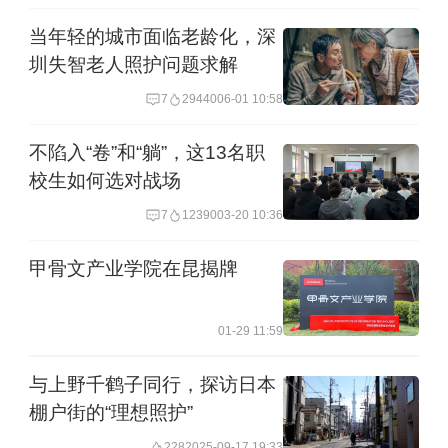
体化培养。早在2019年国务院发布的“关
当年轻的城市面临老龄化，深
圳失智老人照护问题求解
于印发国家职业教育改革实施方案的通
7
29440
06-01 10:58
知”中就提出，在“护理”“养老服务”“健康
服务”等领域，扩大对初中毕业生实行中
不陷入“卷”和“躺”，这13名职
校生如何选对战场
高职贯通培养的招生规模。
7
12390
03-20 10:36
近期以来，北京等多地公立医院、医养
甲骨文产业学院在昆揭牌
结合机构面向社会公开招募护理员。在
招聘信息的岗位要求里，有的不设专业
01-29 11:59
限制、有的明确专业为护理大类，也有
与上野千鹤子同行，探访日本
的将学历要求限定在大专及以上。
棚户街的“理想照护”
228
2025-09-17 19:33