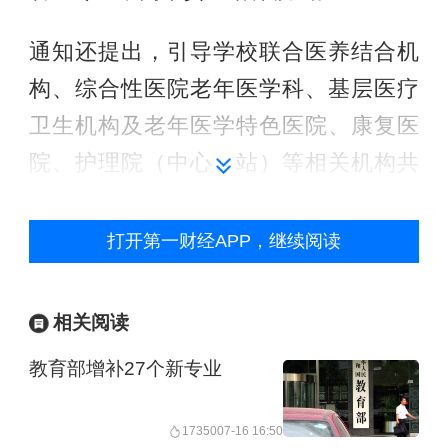
通知还提出，引导学校联合医养结合机
构、综合性医院老年医学科、基层医疗
卫生机构及老年医学特色医院、康复医
院、护理院（中心、站）等相关机构共
同制定医养照护与管理专业人才培养方
案；支持各地畅通就业渠道，为毕业生
打开第一财经APP，继续阅读
提供良好的职业发展机会。
相关阅读
所谓“中高本贯通培养”，是一种职业教育
教育部增补27个新专业
体系内部的衔接模式，旨在通过课程体
系、学制设计等打破中职、高职、本科
17350
07-16 16:50
教育间的壁垒，实现技术技能人才的一