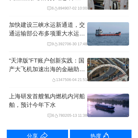
价格5TC指数在周终跌至18,404美元。
卡点”？
6
8949
07-02 10:00
加快建设三峡水运新通道，交
巴拿马型船舶
通运输部公布多项重大水运项
目进展
巴拿马型船舶市场上周表现引人注目，
9
3927
06-30 17:48
美国关税措施带来的不确定性渗透到市
“天津版”FT账户创新实践：国
场中，导致周终势头停滞。整个星期，
产大飞机加速出海的金融助推
器
大西洋地区呈现出位置上的分歧，北大
13475
06-04 21:51
西洋船舶因需求不足而承压。北西班牙
上海研发首艘氢内燃机内河船
交付的82,000载重吨船舶以18,750美元
舶，预计今年下水
的价格达成协议，途经南美北部，在新
6
7802
05-13 11:38
加坡-日本区间还船，相似的航程目前运
费在接近17,000美元中段。在更南部，
分享
热度