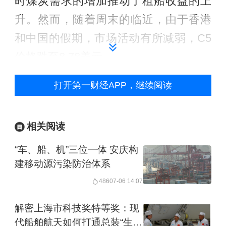
时煤炭需求的增加推动了租船收益的上
升。然而，随着周末的临近，由于香港
和中国的假期，市场活动有所减弱，C5
价格跌至8.78美元。
打开第一财经APP，继续阅读
在大西洋地区，巴西南部和西非至中国
航线在周初保持稳定，但在周末，尽管
船量稳定且货流适中，C3和西非至中国
相关阅读
的运费有所下降，C3指数在周末收于
“车、船、机”三位一体 安庆构
21.815美元。北大西洋地区的跨大西洋
建移动源污染防治体系
活动增加，但新货物未能吸收可用船
486
07-06 14:07
舶，导致C8指数急剧下降。整体市场情
解密上海市科技奖特等奖：现
绪转为看跌，波罗的海海岬型航线租金
代船舶航天如何打通总装“生死