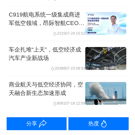
及应急管理、城市治理、乡村振兴、民
C919航电系统一级集成商进
生服务等更多领域。
军低空领域，昂际智航CEO这
样说
国家会展中心（上海）有限责任公司总
2315
07-24 15:52
裁宁风介绍，联合国工发组织北京办公
车企扎堆“上天”，低空经济成
室和英国皇家航空学会中国代表处等国
汽车产业新战场
际组织成为博览会的国际支持单位，中
20388
07-23 08:03
国民用机场协会等国家级专业行业组织
商业航天与低空经济协同，空
为博览会提供积极支持。展览方面，国
天融合新生态加速形成
内外低空产业领军企业踊跃参展，覆盖
8081
07-18 12:09
无人机、eVTOL和通航等多个板块及上
分享
热度
下游产业链，无人机领域的大疆生态、