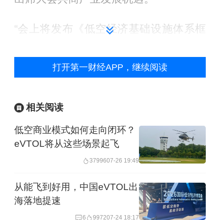
“会上将发布《低空经济基础设施体系框
架研究报告》，为全球低空经济基础设
施规范化发展提供中国方案。”中国民用
打开第一财经APP，继续阅读
机场协会理事长王瑞萍在致辞中表示，
协会将充分利用博览会举办契机，发挥
相关阅读
行业协会平台优势，打造“低空经济基础
低空商业模式如何走向闭环？
设施展区”，集中展示在空域管理、智慧
eVTOL将从这些场景起飞
起降设施、安全防护技术、产业融合应
37996
07-26 19:49
用等领域低空经济基础设施建设的最新
从能飞到好用，中国eVTOL出
成果，推出低空经济基础设施建设的新
海落地提速
技术、新产品、新模式，让低空经济惠
6
9972
07-24 18:17