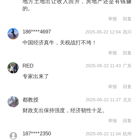
地方土地出让收入回升，房地产还是有钱赚
的。
举报
回复
186****4697
2025-05-22 12:04
四川
中国经济真牛，关税战打不垮！
举报
回复
上图来自中国银河证券研报（下同）
RED
2025-05-22 11:43
广东
尽管收入有所下滑，但积极财政政策靠
专家出来了
前发力，财政支出保持一定强度。
举报
回复
都教授
2025-05-22 11:27
北京
根据财政部数据，1—4月，全国一般公
财政支出保持强度，经济韧性十足。
共预算支出93581亿元，同比增长
举报
回复
4.6%。全国政府性基金预算支出26136
187****2350
2025-05-22 11:04
杭州