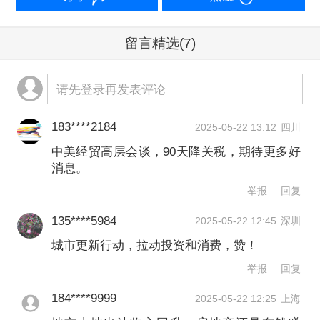
同期均为负增长，也反映了关税因素扰
动下，对预期和企业利润率的影响。”章
留言精选
(7)
俊说。
请先登录再发表评论
财政部数据显示，今年前4个月，全国一
般公共预算收入80616亿元，同比下降
183****2184
2025-05-22 13:12
四川
中美经贸高层会谈，90天降关税，期待更多好
0.4%。全国政府性基金预算收入12586
消息。
亿元，同比下降6.7%。
举报
回复
135****5984
2025-05-22 12:45
深圳
城市更新行动，拉动投资和消费，赞！
举报
回复
184****9999
2025-05-22 12:25
上海