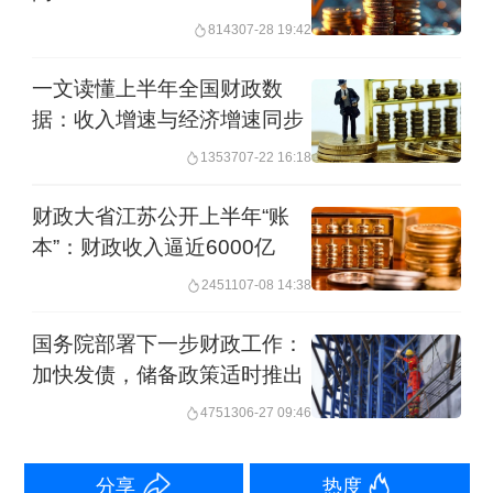
产拉动增值税维持正增长。另外“两新”政
8143
07-28 19:42
策补贴以及部分企业降本增效，均带动
一文读懂上半年全国财政数
企业成本降低，利润上升。此外去年
据：收入增速与经济增速同步
《公平竞争条例》发布实施，加上“反内
13537
07-22 16:18
卷”政策导向，加强了税收统一监管，减
财政大省江苏公开上半年“账
少了地方税收竞争对税收的负面影响。
本”：财政收入逼近6000亿
24511
07-08 14:38
“从4月份财政收支数据来看，无论是支
出力度还是收入恢复均延续向好趋势。
国务院部署下一步财政工作：
加快发债，储备政策适时推出
但需要注意的是，在当前低物价水平
47513
06-27 09:46
下，整体税收依然为负增长，例如企业
所得税、关税、房地产相关五税较去年
分享
热度