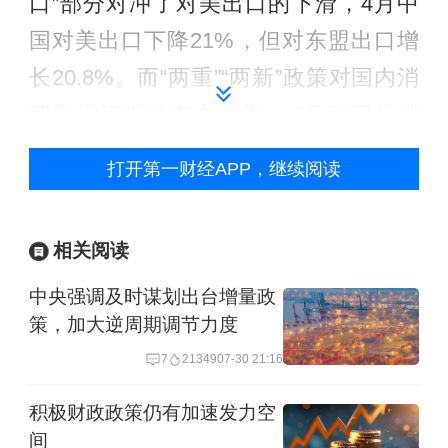
口”部分对冲了对美出口的下滑，4月中
国对美出口下降21%，但对东盟出口增
长20.8%。而“两重”“两新”政策对国内消
费和投资形成有力支撑，4月耐用品消
费、设备投资、广义基建投资同比均保
打开第一财经APP，继续阅读
持两位数的增速。另外，新质生产力生
产和投资增速较高，一定程度上对冲了
相关阅读
部分传统生产的下行。
中央强调及时谋划出台增量政
中国银河证券首席经济学家章俊告诉第
策，加大逆周期调节力度
一财经，海外企业“抢补货”、国内企
7
21349
07-30 21:16
业“抢出口”带动出口和订单上升，使得四
积极财政政策仍有加速发力空
月出口数据不弱，在订单带动下工业生
间