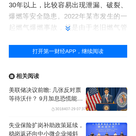
30年以上，比较容易出现泄漏、破裂、
爆燃等安全隐患。2022年某市发生的一
起燃气爆燃事故，就是由于老旧燃气管
道泄漏引发的，造成多人伤亡和重大财
产损失；同时，老旧城区房屋“弱不经
打开第一财经APP，继续阅读
风”的现象也有存在。
相关阅读
为此，《意见》提出，在城市更新过程
美联储决议前瞻: 几张反对票
中，要稳妥推进危险住房改造，加快城
等待沃什？ 9月加息恐慌能否
市燃气、供水、排水、污水、供热等地
化解
30184
07-29 07:37
下管线管网和地下综合管廊建设改造，
完善建设运维长效管理制度。这是关系
失业保险扩岗补助政策延续，
稳岗返还向中小微企业倾斜
到居民安全的大问题，也是居民最关心