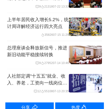
9
21318
07-22 13:33
的问题。
上半年居民收入增长5.2%，统
根据5月20日国新办新闻发布会上的信
计局详解经济运行四大亮点
息，目前，已经有超过一半的地级及以
35826
07-15 11:29
上城市开展了城市基础设施生命线安全
总理座谈会释放新信号，推进
工程建设，配套加装物联智能感知的设
新旧动能平稳接续转换
备，来保障城市基础设施安全运行。
9
27952
07-14 10:46
但应该看到，有安全隐患的老旧城区依
人社部定调“十五五”就业、收
入、养老，工资向一线岗位倾
然不少，这需要进一步排查和改进以最
斜
12
55108
07-13 20:35
大程度消除安全隐患。
其次是城市更新要更加着眼于便民，让
分享
热度