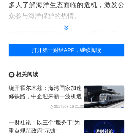
多人了解海洋生态面临的危机，激发公
众参与海洋保护的热情。
中国环境新闻工作者协会主席刘友宾在
活动上表示，气候变化已经成为当前广
打开第一财经APP，继续阅读
为关注的全球性环境问题。科学研究发
现，人类活动导致全球气温升高，引发
相关阅读
北极海冰减少、海平面上升、海洋酸化
绕开霍尔木兹：海湾国家加速
等一系列海洋生态环境问题。他说，陆
修铁路，中企迎来新一波机遇
源污染是海洋污染的重要源头。无论生
35175
07-16 21:32
活在海滨，还是内陆，海洋生态环境的
影响波及全球，与我们每一个人的生活
一财社论：以三个“服务于”为
重点规范政府“花钱”
息息相关。保护海洋环境，不仅沿海地