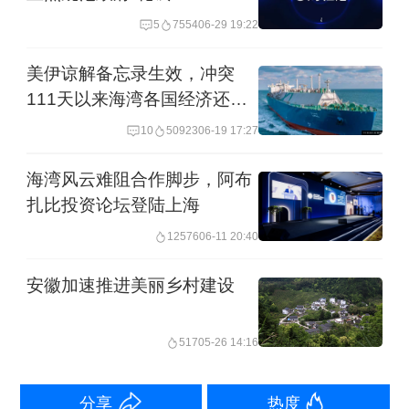
5
7554
06-29 19:22
区责无旁贷，也是全社会共同的使命。
美伊谅解备忘录生效，冲突
近年来，国家溯源截污、岸线修复、多
111天以来海湾各国经济还好
元共治，一系列系统工程下，我国海洋
吗？
10
50923
06-19 17:27
生态环境不断改善。6月5日，生态环境
海湾风云难阻合作脚步，阿布
部发布的《2024中国生态环境状况公
扎比投资论坛登陆上海
报》显示，全国近岸海域海水水质总体
12576
06-11 20:40
保持稳定，优良（一二类）水质比例为
安徽加速推进美丽乡村建设
83.7%。283个海湾单元中，162个海湾
优良水质面积比例超过85%，其中125个
517
05-26 14:16
海湾优良水质面积比例为100%。
分享
热度