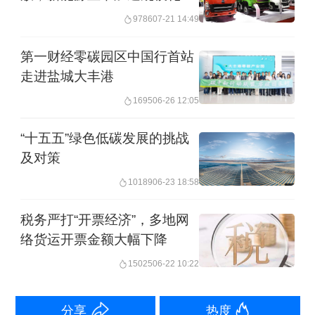
用
9786
07-21 14:49
今年3月，《天津港总体规划（2024-
第一财经零碳园区中国行首站
2035年）》获得交通运输部、天津市政
走进盐城大丰港
府联合批复。根据这一规划，天津港定
1695
06-26 12:05
位于建设“国际枢纽港和沿海主要港口”，
深度服务京津冀协同发展和共建“一带一
“十五五”绿色低碳发展的挑战
及对策
路”，着力打造我国北方地区联通国内国
10189
06-23 18:58
际双循环的战略支点。
税务严打“开票经济”，多地网
络货运开票金额大幅下降
15025
06-22 10:22
分享
热度