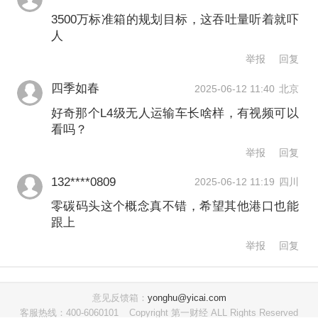
动化占比超88%。开通200座5G基站，
3500万标准箱的规划目标，这吞吐量听着就吓
人
打造行业首个面向港口工业场景的5G专
举报
回复
网，在远程操控、多车协同、智能理货
四季如春
2025-06-12 11:40
北京
等6大场景实现常态化应用。
好奇那个L4级无人运输车长啥样，有视频可以
看吗？
天津港第二集装箱码头“单小车岸桥+地
举报
回复
面智能解锁站+智能水平运输机器人
132****0809
2025-06-12 11:19
四川
（ART）+水平运输装卸堆场”工艺，全
零碳码头这个概念真不错，希望其他港口也能
流程自动化、智能化，集装箱作业达到
跟上
全球港口最高水平，码头运营全过程实
举报
回复
现零碳排放。
意见反馈箱：
yonghu@yicai.com
“天津港集团与华为公司合作，已形成了
客服热线：400-6060101
Copyright 第一财经 ALL Rights Reserved