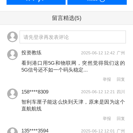
留言精选
(5)
请先登录再发表评论
6月11日，天津港第二集装箱码头。该码
投资教练
2025-06-12 12:42
广州
头已实现“智慧零碳”码头的建设目标。摄
看到港口用5G和物联网，突然觉得我们这的
5G信号还不如一个码头稳定...
影/章轲
举报
回复
据第一财经了解，近年来，天津港在智
158****8309
2025-06-12 12:21
四川
慧港口建设方面收获颇丰：
智利车厘子能这么快到天津，原来是因为这个
直航航线
天津港大数据中心主任曲明介绍，目
举报
回复
前，天津港全港集装箱大型装卸设备自
135****3594
2025-06-12 12:01
广州