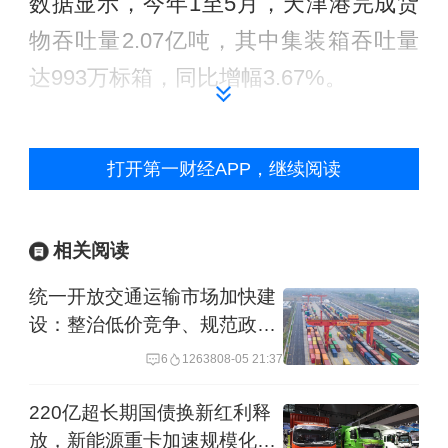
数据显示，今年1至5月，天津港完成货
物吞吐量2.07亿吨，其中集装箱吞吐量
达993万标箱，同比增幅3.67%。
6月11日，在“魅力大港活力中国·世界一
打开第一财经APP，继续阅读
流港口建设”主题活动上，天津港有关负
责人介绍，“十四五”末和“十五五”期间，
天津港将陆续实施新建码头、现有码头
相关阅读
能级提升、航道拓宽浚深等码头基础设
统一开放交通运输市场加快建
施项目共15个，总投资约229亿元。规划
设：整治低价竞争、规范政府
补贴
预测到2035年，天津港货物总吞吐量将
6
12638
08-05 21:37
达到7.5亿吨左右，其中集装箱吞吐量达
220亿超长期国债换新红利释
到3500万标准箱。
放，新能源重卡加速规模化应