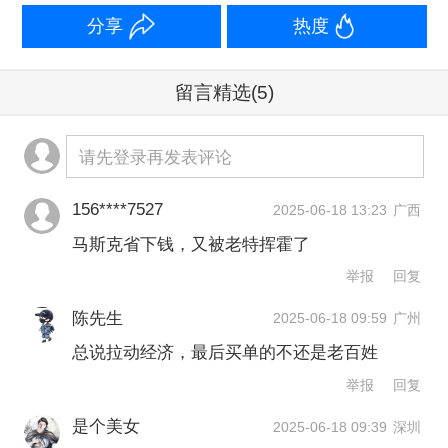
目前，美国参议院尚未就修订版本进行
分享
热度
最终投票，税改法案能否顺利推进仍存
不确定性。分析人士认为，在经济增长
留言精选
(5)
趋缓与利率高企的宏观背景下，美国政
府若继续通过减税方式刺激增长，可能
请先登录再发表评论
加剧市场对财政可持续性的担忧。
156****7527
2025-06-18 13:23
广西
马斯克省下钱，又被老特挥霍了
举报
文章作者
举报
回复
陈先生
2025-06-18 09:59
广州
胡弋杰
总说拉动经济，最后买单的不还是老百姓
举报
回复
第一财经广告合作，
请点击这里
此内容为第一财经原创，著作权归第一财经所有。未经第一财
是个美女
2025-06-18 09:39
深圳
经书面授权，不得以任何方式加以使用，包括转载、摘编、复