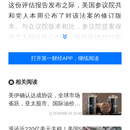
这份评估报告发布之际，美国参议院共
和党人本周公布了对该法案的修订版
本。与众议院版本相比，参议院提案保
留了大部分核心内容，包括延续2017年
实施的多项减税条款，同时提议将部分
商业税收减免永久化，并进一步限制州
打开第一财经APP，继续阅读
与地方所得税扣除额度。
相关阅读
高盛美国政治经济首席分析师菲利普斯
美伊确认达成协议，全球市场
（Alec Phillips）表示，关税收入可能在
雀跃，亚太股市、国际油价、
短期内弥补部分减税带来的收入流失，
金价前景如何
15304
06-15 15:40
叠加短期经济增长受到的冲击，未来十
退还近220亿美元关税！美国5