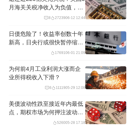
年美国赤字和债务走势将基本保持不
月海关关税净收入为负值，还
变。他警告称，长期来看，这仍将导致
会继续退款吗？
8
27239
06-12 12:44
美国财政状况不可持续。
日债危险了！收益率创数十年
债务和赤字前景已成为近期美国债券市
新高，日央行或很快暂停缩表
并加息
场的主要关注点之一。蒙特利尔银行
17691
06-01 21:09
（BMO）资本市场分析师指出，当前国
为何前4月工业利润大涨而企
债收益率的上行一定程度上反映了对共
业所得税收入下滑？
和党税改法案带来额外财政压力的担
6
11119
05-29 12:08
忧。分析人士警告，一旦该法案落地，
美债波动性跌至接近年内最低
财政部将面临更高融资需求，而国债供
点，期权市场为何押注波动性
给扩张可能引发市场波动。
重燃
5260
05-28 17:18