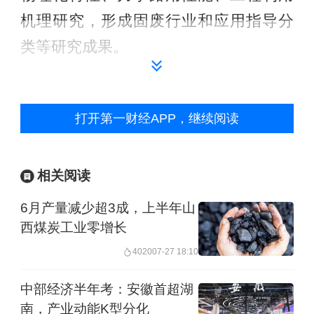
机理研究，形成固废行业和应用指导分
类等研究成果。
通过3～5年时间，固废关键技术研究实
现突破，在固废处置方面研究形成技术
打开第一财经APP，继续阅读
体系，在固废评价方面形成关键指标和
示范准则，在固废工程方面形成系列应
相关阅读
用成果和建养工艺工法。
6月产量减少超3成，上半年山
西煤炭工业零增长
据交科院试点任务完成情况介绍，从30
4020
07-27 18:10
余种固体废弃物中选取年产量和堆存量
大、处置难度高、产量增长快的12种适
中部经济半年考：安徽首超湖
南，产业动能K型分化
合道路工程应用的典型固废，结合道路