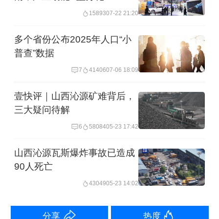
15893
07-22 21:20
不同结构层位的应用要求，开展固化/稳
定剂等材料配合比试验，测试抗压强
多个省份公布2025年人口“小
普查”数据
度、抗剪强度等力学性能，根据测试结
果调整和优化材料配合比。建立了大宗
7
41406
07-06 18:09
固废道路建设应用整体解决方案，有效
壹快评｜山西沁源矿难背后，
控制了固废应用的环境风险。
三大疑问待解
6
58084
05-23 17:42
试点实施以来，交科院在全国17个省区
山西沁源瓦斯爆炸事故已造成
市铺筑共102公里的示范路段，累计利用
90人死亡
各类固废493万吨，减少筑路材料购置支
43049
05-23 14:02
出5亿元，节约占地15.4万平方米，降低
道路工程建设全生命周期碳排放6.1万
分享
热度