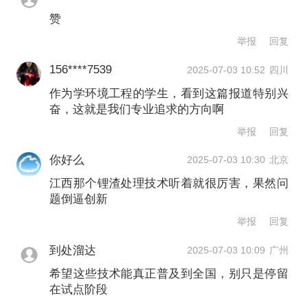
模化应用。摄影/章轲
赞
举报
回复
磷石膏利用方面，交科院首创“动态计量
156****7539
2025-07-03 10:52
四川
—水分调控—速率优化”三位一体控制技
作为学环境工程的学生，看到这篇报道特别兴
术，突破≥98%大掺量磷石膏路基填筑工
奋，这就是我们专业追求的方向啊
艺瓶颈，建立磷石膏路用性能数据库，
举报
回复
在交通运输行业首次资源化利用磷石膏
你好么
2025-07-03 10:30
北京
30万吨；电解锰渣利用方面，突破锰、
江西那个锂渣处理技术听着就很厉害，果然问
题倒逼创新
氨氮长效固化技术，建成电解锰渣无害
举报
回复
化处理中试生产线，铺筑了国内首例电
到处溜达
2025-07-03 10:09
广州
解锰渣路面基层资源化利用的实体工
希望这些技术能真正普及到全国，别只是停留
程。
在试点阶段