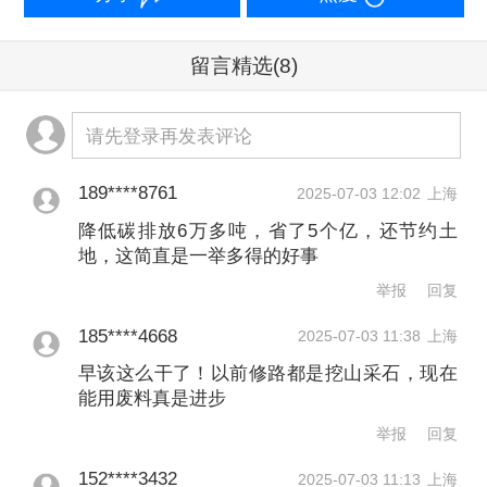
吨，推动实现道路固废资源化利用“原材
料选配—无害化处置—工程性能提升—
留言精选
(8)
施工质量控制”全链条闭环。
请先登录再发表评论
189****8761
2025-07-03 12:02
上海
降低碳排放6万多吨，省了5个亿，还节约土
地，这简直是一举多得的好事
举报
回复
185****4668
2025-07-03 11:38
上海
早该这么干了！以前修路都是挖山采石，现在
能用废料真是进步
举报
回复
国家鼓励工业固废在交通建设领域的规
152****3432
2025-07-03 11:13
上海