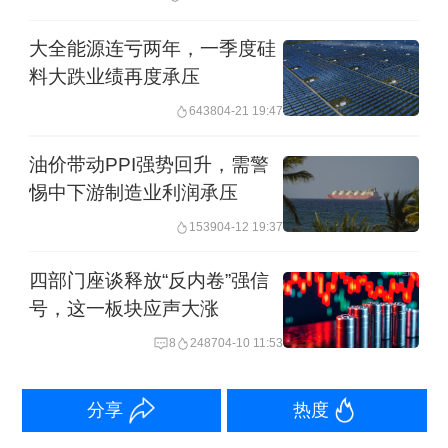
“截至2025年5月，PPI已经环比32个月
大全能源连亏两年，一季度硅
负增长，仅次于2012年～2016年供给侧
料大跌业绩再度承压
改革前的情况。因此不难理解本轮‘反内
6438
04-21 19:47
卷’为何上升至如此高度。”陆灏川称。
油价带动PPI强势回升，需警
惕中下游制造业利润承压
就宏观经济层面而言，宋雪涛称，“内
1539
04-12 19:37
卷”环境下，企业争相非理性降价，导致
四部门座谈释放“反内卷”强信
通胀下行压力，更造成“商品价格下跌-企
号，这一板块应声大涨
业利润减少-居民收入降低-消费支出减
8
2487
04-10 11:53
少-价格进一步下跌”的螺旋反馈，对宏观
经济和各个部门都有不利影响。因此，
分享
热度
综合治理“内卷”、依法依规治理低价无序