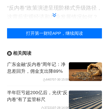
“反内卷”政策演进呈现阶梯式升级路径，
这背后宏观经济和产业发展情况如何？
2024年7月，中央政治局会议首次提
打开第一财经APP，继续阅读
出“防止‘内卷式’恶性竞争”；2024年12
月，中央经济工作会议升级措辞为“综合
相关阅读
整治‘内卷式’竞争”，规范地方政府和企
广东金融“反内卷”周年记：净
业行为；2025年3月，政府工作报告首次
息差回升，佣金支出降89%
写入“综合整治‘内卷式’竞争”，强调破除
6407
07-30 15:00
地方保护与市场分割；2025年7月，中央
半年巨亏超200亿后，光伏“反
财经委会议提出，依法依规治理企业低
内卷”有了监管标尺
价无序竞争，推动落后产能有序退出。
37221
07-28 14:06