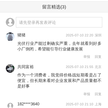
竞争，是打破通胀下行压力、推动经济
留言精选
(3)
循环回归上升螺旋的必要举措。
请先登录再发表评论
在产业发展层面，“‘内卷’导致企业利润
猪猪
2025-07-10 22:20
深圳
下降，企业参与‘内卷’又要寻求压缩成
光伏行业产能过剩确实严重，去年就看到好多
本，导致行业发展出现一些问题，例如
小厂倒闭，希望能引导行业健康发展
压降研发支出、降低商品和服务质量，
举报
回复
甚至带来安全隐患，与高质量发展的初
共同富裕
2025-07-10 21:55
北京
衷背道而驰。”宋雪涛称，因此，有必要
作为一个消费者，我觉得价格战短期看是占了
便宜，但长期来看对企业发展和产品质量都不
约束低效低质的“内卷”行为，鼓励企业通
是好事
过科技创新和优质产品吸引市场，实现
举报
回复
产业的可持续健康发展。
182****3640
2025-07-10 21:10
上海