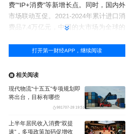
费”“IP+消费”等新增长点。同时，国内外
市场联动互促。2021-2024年累计进口消
费品7.4万亿元，中国的大市场为全球的
发展贡献巨大力量。
打开第一财经APP，继续阅读
“十四五”以来，无论是城市还是农村，线
上还是线下，买东西都更加方便、更加
相关阅读
快捷，城乡商贸流通体系发生了很大变
现代物流“十五五”专项规划即
化。
将出台，目标有哪些
商务部副部长盛秋平在发布会上回答第
9817
07-28 19:51
一财经记者提问时表示，流通联接生产
上半年居民收入消费“双提
和消费、内贸和外贸、线上和线下，是
速”，多项政策加码促增收