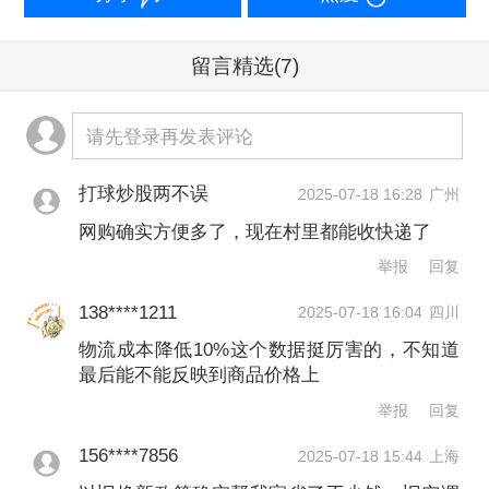
快增长势头。与此同时，社会物流总费
用占GDP比重从五年前的14.7%降至
留言精选
(7)
14.1%，重点企业综合物流成本降低
10%。商贸流通已成为我国经济社会发
请先登录再发表评论
展重要支柱，为构建新发展格局提供有
打球炒股两不误
2025-07-18 16:28
广州
力支撑。
网购确实方便多了，现在村里都能收快递了
举报
回复
展望“十五五”，盛秋平表示，将以规划为
138****1211
引领接续发力，一茬接着一茬干，加快
2025-07-18 16:04
四川
物流成本降低10%这个数据挺厉害的，不知道
建设规模更大、质量更优的现代商贸流
最后能不能反映到商品价格上
通体系，深入推动批发零售业高质量发
举报
回复
展，进一步降低全社会物流成本，为畅
156****7856
2025-07-18 15:44
上海
通国民经济循环、构建新发展格局作出