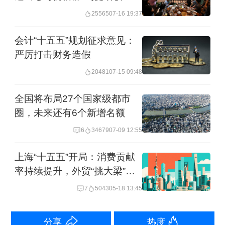
经济的“筋络”和“血脉”，对于中国这样的
25565
07-16 19:37
超大规模经济体而言尤为重要。“十四
会计“十五五”规划征求意见：
五”以来，我们以现代供应链为牵引、批
严厉打击财务造假
发零售业高质量发展为主线，推动现代
20481
07-15 09:48
商贸流通体系建设取得积极成效。
全国将布局27个国家级都市
圈，未来还有6个新增名额
商务部发布的数据显示，2024年我国批
6
34679
07-09 12:55
发零售业增加值13.8万亿元，规模仅次
于制造业，较“十三五”末增长40%，占
上海“十五五”开局：消费贡献
率持续提升，外贸“挑大梁”强
GDP的比重超过1/10，创历史新高，吸
化
7
5043
05-18 13:45
纳就业1.35亿人。今年上半年，批发零
售业增加值同比增长5.9%，依然保持较
分享
热度