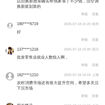
以旧换新政策确实帮我家省了不少钱，旧空调
更大贡献。
换新挺划算的
举报
回复
王文涛强调，“十五五”期间，我国经济长
180****6719
2025-07-18 15:20
杭州
期向好的基本面没有变，消费市场的潜
好
力大、韧性强、活力足的特点没有变。
举报
回复
在总结“十四五”的基础上，把一些好的经
137****1218
2025-07-18 15:00
四川
验、好的做法，对中国市场有效的、深
批发零售业就业人数惊人啊，
受老百姓欢迎的政策，转化为常态长效
举报
回复
政策。同时会因时因势提出一些新的应
182****1210
2025-07-18 14:16
上海
对政策，进一步激发商品消费发展动
农村消费市场还有很大提升空间，希望多关注
下沉市场
能，释放服务消费潜力，放大新型消费
举报
回复
带动效应，全方位扩大国内需求，做强