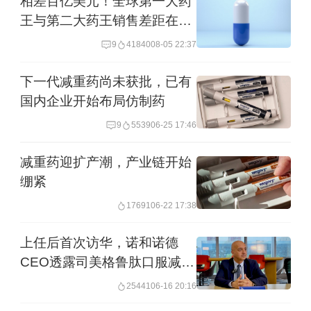
相差百亿美元！全球第一大药
王与第二大药王销售差距在拉
大
9
41840
08-05 22:37
下一代减重药尚未获批，已有
国内企业开始布局仿制药
9
5539
06-25 17:46
减重药迎扩产潮，产业链开始
绷紧
17691
06-22 17:38
上任后首次访华，诺和诺德
CEO透露司美格鲁肽口服减重
药即将在华递交上市申请
25441
06-16 20:16