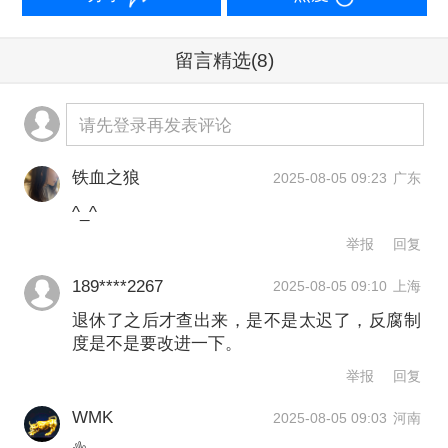
就在两天前，中国海油系统内亦有两人
留言精选
(8)
同日官宣落马，分别是中国海油集团原
请先登录再发表评论
总经理助理、中海石油炼化公司原党委
书记、总经理董孝利，以及中海油物装
铁血之狼
2025-08-05 09:23
广东
采购中心党委委员、副总经理赵怀岗，
^_^
后者任上被查。
举报
回复
189****2267
2025-08-05 09:10
上海
2021年二十届中央纪委二次全会要求突
退休了之后才查出来，是不是太迟了，反腐制
出重点领域，深化整治金融、国有企业
度是不是要改进一下。
等权力集中、资金密集、资源富集领域
举报
回复
的腐败，同年4-6月，中央巡视组对中国
WMK
2025-08-05 09:03
河南