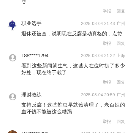
海油集团开展常规巡视。2024年3月，中
👌
国海油集团原总经理李勇被查，此后至
举报
回复
今，海油系统内至少已有13名管理人员
职业选手
2025-08-04 21:43
广州
落马。
退休还被查，说明现在反腐是动真格的，点赞
举报
回复
举报
文章作者
188****1294
2025-08-04 21:22
上海
看到这些新闻就生气，这些人在位时捞了多少
郭霁莹
好处，现在终于栽了
举报
回复
第一财经广告合作，
请点击这里
理财教练
2025-08-04 20:59
广州
此内容为第一财经原创，著作权归第一财经所有。未经第一财
支持反腐！这些蛀虫早就该清理了，老百姓的
经书面授权，不得以任何方式加以使用，包括转载、摘编、复
血汗钱不能被这么糟蹋
制或建立镜像。第一财经保留追究侵权者法律责任的权利。
如需获得授权请联系第一财经版权部：
举报
回复
banquan@yicai.com