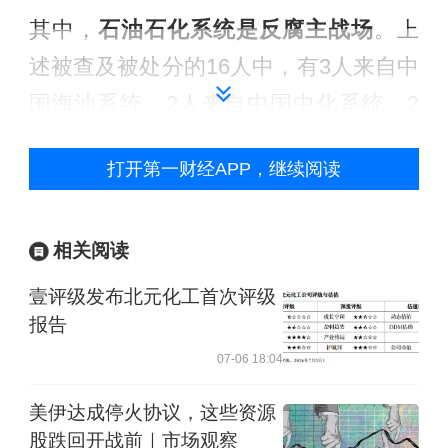
其中，
石油石化系统是反腐主战场
。上
述被查及被处分的16人中，有3人来自中
国海油系统，2人来自中国中化系统，2
人曾任职于中国石油系统，还有1人来自
打开第一财经APP，继续阅读
国家管网集团系统。
中央纪委国家监委网站曾发文称，“石
相关阅读
油、煤炭等能源行业因关系国计民生，
壹评级发布北元化工首次评级
其主要业务为国家所垄断。国家赋予有
报告
关部门能源项目审批权和大型国企垄断
07-06 18:04
经营权，是为了维护公共利益、保护国
美伊达成停火协议，这些资源
家能源安全。但相对集中的能源审批权
股跌回开战前｜市场观察