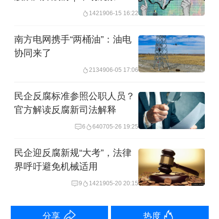
和国有企业的垄断经营权，很容易成为
14219
06-15 16:22
想要进入或涉足能源行业的企业或个人
南方电网携手“两桶油”：油电
公关的对象，导致能源领域成为权力寻
协同来了
租的重灾区。”
21349
06-05 17:06
例如据中央纪委国家监委7月31日消息，
民企反腐标准参照公职人员？
袁光宇因严重违纪违法被开除党籍。经
官方解读反腐新司法解释
查，他搞钱色交易，退休后违规从事与
6
6407
05-26 19:25
原任职务管辖业务相关的营利活动、违
民企迎反腐新规“大考”，法律
规任职；肆无忌惮“靠石油吃石油”，大搞
界呼吁避免机械适用
权钱交易，利用职务便利为他人在项目
9
14219
05-20 20:15
承揽、企业经营等方面谋利，并非法收
分享
热度
受巨额财物。