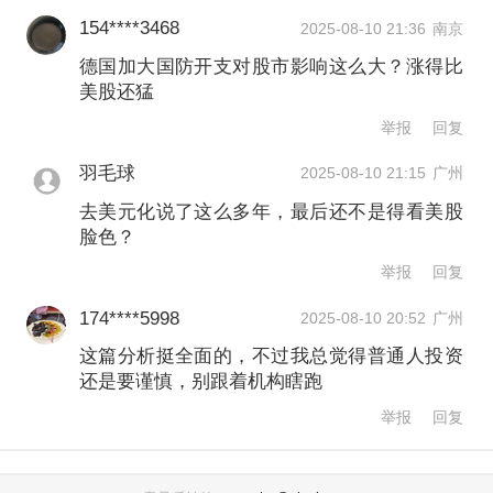
154****3468
2025-08-10 21:36
南京
关键是，今年美股的反弹在很大程度上
德国加大国防开支对股市影响这么大？涨得比
得益于科技巨头，美股当前的集中度处
美股还猛
于极高水平。在标普500成分股中，创历
举报
回复
史新高的公司数量仅处于历史上的第20
羽毛球
2025-08-10 21:15
广州
百分位，说明当前市场的反弹集中在少
去美元化说了这么多年，最后还不是得看美股
数头部公司。
脸色？
举报
回复
谭思德对记者表示，当前瑞士百达已将
174****5998
2025-08-10 20:52
广州
美国经济增长率平均下调至1.8%（从
这篇分析挺全面的，不过我总觉得普通人投资
还是要谨慎，别跟着机构瞎跑
2.1%），上调欧元区增速至1.5%。随着
举报
回复
欧洲经济的改善，“美国例外论”可能逐渐
削弱。但是美股不等于美国经济，之所