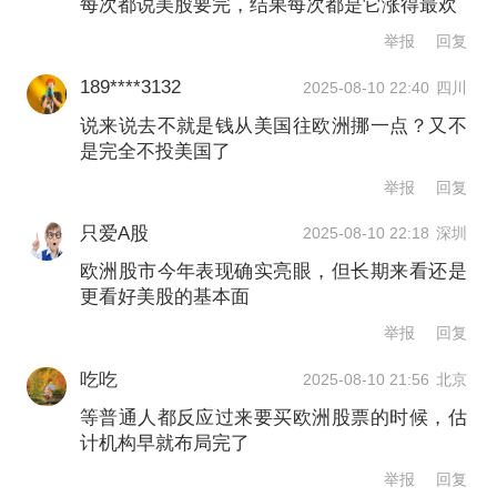
每次都说美股要完，结果每次都是它涨得最欢
主导地位在未来十年可能下降。同时，
举报
回复
美国当前的一些政策被视为对这些“金
189****3132
主”的惩罚，可能削弱他们的投资意愿。
2025-08-10 22:40
四川
说来说去不就是钱从美国往欧洲挪一点？又不
是完全不投美国了
举报
回复
只爱A股
2025-08-10 22:18
深圳
欧洲股市今年表现确实亮眼，但长期来看还是
更看好美股的基本面
举报
回复
吃吃
2025-08-10 21:56
北京
等普通人都反应过来要买欧洲股票的时候，估
计机构早就布局完了
值得一提的是，美股仍是全球盈利能力
举报
回复
最强的市场，投资者依然趋之若鹜。但