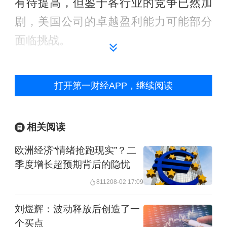
有待提高，但鉴于各行业的竞争已然加
剧，美国公司的卓越盈利能力可能部分
面临挑战。
打开第一财经APP，继续阅读
相关阅读
欧洲经济“情绪抢跑现实”？二
季度增长超预期背后的隐忧
美元资产持仓集中度仍过高
8112
08-02 17:09
刘煜辉：波动释放后创造了一
自从4月“对等关税”推迟后，美股大幅反
个买点