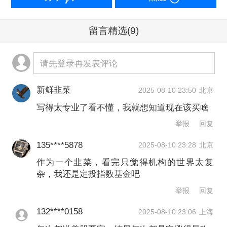
非正式全球资本循环机制。然而，随着
留言精选
(9)
美国财政问题的加剧，“无风险利率”这一
概念开始受到质疑，体系的稳定性也面
请先登录再发表评论
临挑战。
新鲜韭菜
2025-08-10 23:50
北京
他还指出，外国投资者持有32%（19万
写得太专业了看不懂，我就想知道现在该买啥
亿美元）的美股和35%（13万亿美元）
举报
回复
的美债，是美国金融体系的重要资金来
135****5878
2025-08-10 23:28
北京
源。 标普500在MSCI国际指数中的权重
作为一个韭菜，看完只觉得机构的世界太复
从2010年的50%上升至如今的72%，反
杂，我还是定投指数基金吧
举报
回复
映出美股长期的优异表现。 但由于亚洲
的结构性崛起以及地缘经济挑战，这种
132****0158
2025-08-10 23:06
上海