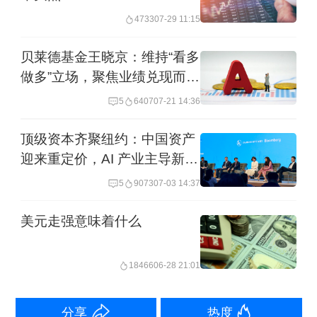
弹，但美元仍持续走弱，全球机构对美
4733
07-29 11:15
元资产仓位过于集中的担忧并未减弱，
分散配置的主题依然受到关注。
贝莱德基金王晓京：维持“看多
做多”立场，聚焦业绩兑现而非
概念炒作
谭思德对记者表示，自二战以来，美国
5
6407
07-21 14:36
为全球秩序提供了三大支柱：经济稳定
顶级资本齐聚纽约：中国资产
（由持续强劲的美国消费支撑）、安全
迎来重定价，AI 产业主导新旧
保障（为欧洲和亚洲盟国提供地缘安
动能切换
5
9073
07-03 14:37
全）、以及高回报资产（主要由美股特
美元走强意味着什么
别是科技巨头驱动）。在这种体系下，
其他国家通过对美贸易顺差积累资金，
18466
06-28 21:01
并将这些资金重新投资于美国市场，形
成了一个被称为“布雷顿森林体系2.0”的
分享
热度