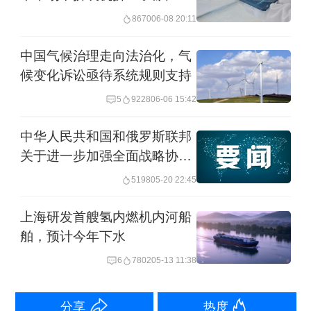
标，下一步将推广至200万以上合作企
8670
06-08 20:11
业。
中国气候治理走向法治化，气
OATLY大中华区可持续发展负责人林春
候变化诉讼亟待系统规则支持
燕分享了食品行业的“分类别、分专业、
5
9228
06-06 15:42
分步骤”管理策略。
中华人民共和国和俄罗斯联邦
关于进一步加强全面战略协
林春燕表示，由于不同作物和包材的可
作、深化睦邻友好合作的联合
5198
05-20 22:45
持续重点不同，OATLY将可持续发展条
声明
上海研发首艘氢内燃机内河船
款直接嵌入采购合同，实行“一票否决
舶，预计今年下水
制”，并联动利乐等包材企业共建回收体
6
7802
05-13 11:38
系，以显著提升包装再利用率。她认
为：“对供应商既要提要求，也要给方
分享
热度