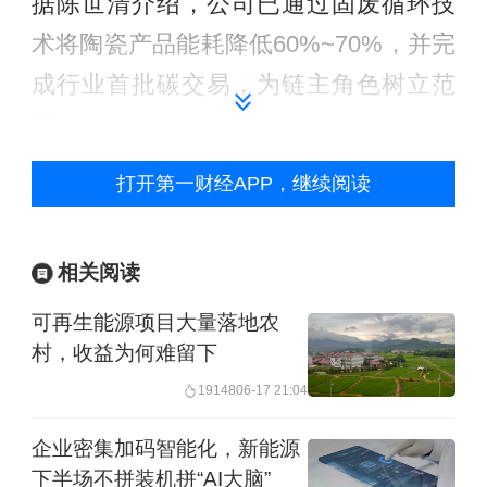
据陈世清介绍，公司已通过固废循环技
术将陶瓷产品能耗降低60%~70%，并完
成行业首批碳交易，为链主角色树立范
例。
打开第一财经APP，继续阅读
阿斯利康亚太区可持续采购项目负责人
彭诗达强调“先自身、后供应链”的路径。
相关阅读
彭诗达表示，公司在范围一、二排放下
可再生能源项目大量落地农
降81.6%的基础上，对供应商提出两项
村，收益为何难留下
硬性要求：承诺科学碳目标（SBTi）与
19148
06-17 21:04
完成ECOWDS碳核算卡。目前，公司年
企业密集加码智能化，新能源
采购额900万以上的供应商有95%已达
下半场不拼装机拼“AI大脑”