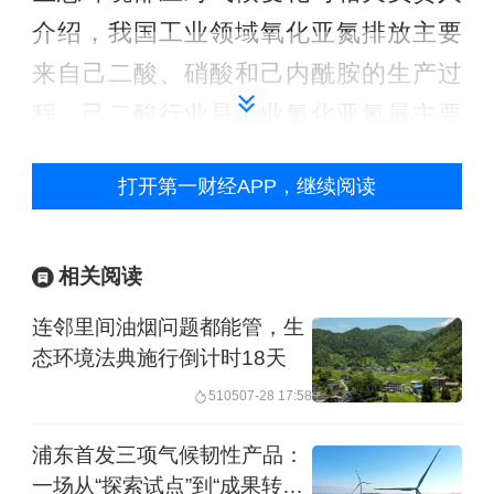
介绍，我国工业领域氧化亚氮排放主要
来自己二酸、硝酸和己内酰胺的生产过
程，己二酸行业是工业氧化亚氮最主要
的排放源。工业领域氧化亚氮排放相对
打开第一财经APP，继续阅读
集中、行业聚集程度较高，同时排放处
理的技术路线较为成熟，因此率先在工
业领域开展氧化亚氮控排工作具有较高
相关阅读
可行性。
连邻里间油烟问题都能管，生
态环境法典施行倒计时18天
目前，我国己二酸、硝酸和己内酰胺产
5105
07-28 17:58
能占全球总产能一半以上，未来预计产
浦东首发三项气候韧性产品：
能还将持续增长。2024年，联合国环境
一场从“探索试点”到“成果转