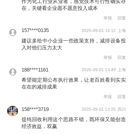
用的经济效益。
作为化工行业从业者，感觉技术可行性确实存
在，关键看企业愿不愿意投入成本
举报
回复
专家们表示，开展工业领域氧化亚氮控
排不仅能直接降低排放强度，还可激励
157****0135
2025-09-01 14:12
上海
建议多给中小企业一些政策支持，减排设备投
相关企业革新生产工艺、优化反应条
入对他们压力太大
件、提升资源利用效率，引导企业加大
举报
回复
绿色低碳技术研发投入，助力我国工业
188****1161
2025-09-01 13:49
上海
产业链向绿色低碳、安全高效、可持续
希望能定期公布执行效果，让老百姓看到实实
发展方向转型。
在在的减排成果
举报
回复
《行动方案》提出，研究利用相关资金
158****3719
2025-09-01 13:25
四川
渠道支持建设氧化亚氮回收提纯装置和
提纯回收利用这个思路不错，既环保又能创造
己二酸、硝酸和己内酰胺行业氧化亚氮
经济效益，双赢