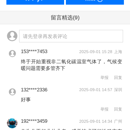
工业领域氧化亚氮排放相对集中、行业
聚集程度较高。摄影/章轲
留言精选
(9)
国家气候战略中心丁丁等专家介绍，在
请先登录再发表评论
工业领域，氧化亚氮与氮氧化物
153****7453
2025-09-01 15:28
上海
（NOx）、挥发性有机物（VOCs）等大
终于开始重视非二氧化碳温室气体了，气候变
气污染物同源，其控排过程中产生的高
暖问题需要多管齐下
温热能和高压蒸汽还可回收利用，高浓
举报
回复
度氧化亚氮尾气经提纯后可用于其他领
132****2336
2025-09-01 14:57
深圳
域。因此有效控制工业领域氧化亚氮排
好事
放兼具减缓全球温升的气候效益、协同
举报
回复
控制污染物的环境效益，以及资源化利
192****3459
2025-09-01 14:34
广州