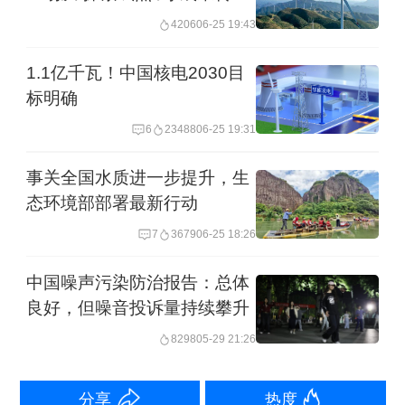
署等联合发布的《全球氧化亚氮评估》
化”的集中呈现
4206
06-25 19:43
报告显示，如能在全球范围实现高情景
1.1亿千瓦！中国核电2030目
减排，仅工业领域氧化亚氮每年就有
标明确
1.15亿吨二氧化碳当量的减排潜力。
6
23488
06-25 19:31
事关全国水质进一步提升，生
态环境部部署最新行动
7
3679
06-25 18:26
中国噪声污染防治报告：总体
良好，但噪音投诉量持续攀升
8298
05-29 21:26
分享
热度