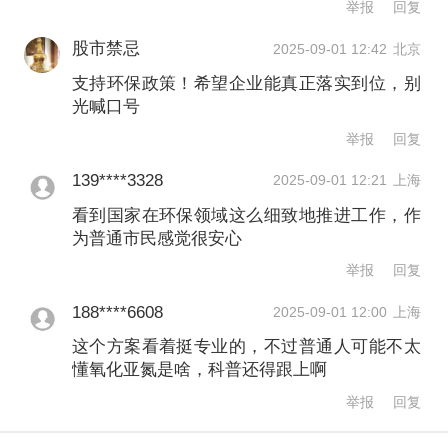
举报
回复
减排装置。鼓励开展气候投融资，推荐
具有氧化亚氮减排效益的项目纳入生态
股市禁忌
2025-09-01 12:42
北京
环保金融支持项目库和气候投融资试点
支持环保政策！希望企业能真正落实到位，别
光喊口号
项目库。加快推进利用温室气体自愿减
举报
回复
排交易等市场机制鼓励工业领域氧化亚
139****3328
2025-09-01 12:21
上海
氮减排。
看到国家在环保领域这么细致地推进工作，作
为普通市民感觉很安心
同时，持续开展源头和过程控制、资源
举报
回复
化利用、监测和减排等关键技术的研发
188****6608
2025-09-01 12:00
上海
创新，开展氧化亚氮排放控制技术示范
这个方案看着挺专业的，不过普通人可能不太
工程建设，支持工业领域氧化亚氮排放
懂氧化亚氮是啥，科普还得跟上啊
控制相关技术申报国家重点推广的低碳
举报
回复
技术目录。加强工业领域氧化亚氮与氮