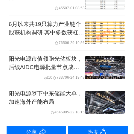
455
07-01 08:53
6月以来共19只算力产业链个
股获机构调研 其中多数获杠杆
资金青睐
765
06-29 19:56
阳光电源市值领跑光储板块，
►
活跃个股：60股累计换手率超100%
后续AIDC电源批量节点成关
注焦点
10
7337
06-24 19:48
本周五个交易日中有60只个股换手率超
过100%。其中，三协电机排名居首，周
阳光电源签下中东储能大单，
加速海外产能布局
换手率达到308.07%；此外，三维通
46459
05-22 18:15
信、华新精科、晓程科技、C艾芬达本周
换手率均超200%。
分享
热度