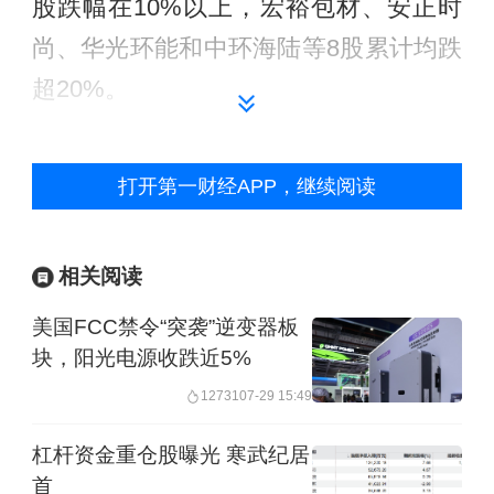
股跌幅在10%以上，宏裕包材、安正时
尚、华光环能和中环海陆等8股累计均跌
超20%。
打开第一财经APP，继续阅读
相关阅读
美国FCC禁令“突袭”逆变器板
块，阳光电源收跌近5%
12731
07-29 15:49
杠杆资金重仓股曝光 寒武纪居
首