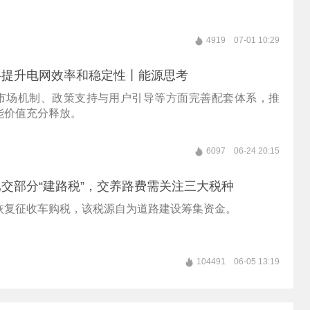
4919
07-01 10:29
将提升电网效率和稳定性丨能源思考
市场机制、政策支持与用户引导等方面完善配套体系，推
能价值充分释放。
6097
06-24 20:15
交部分“建路税”，交养路费需关注三大税种
恢复征收车购税，该税源自为道路建设筹集资金。
104491
06-05 13:19