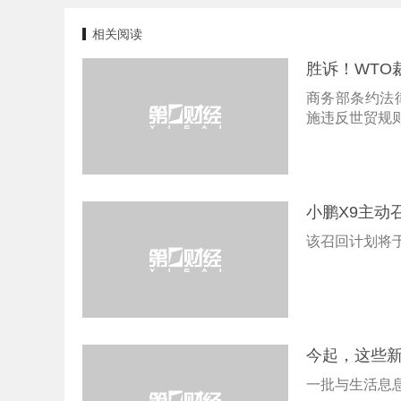
相关阅读
胜诉！WTO
商务部条约法
施违反世贸规
小鹏X9主动召
该召回计划将于
今起，这些
一批与生活息