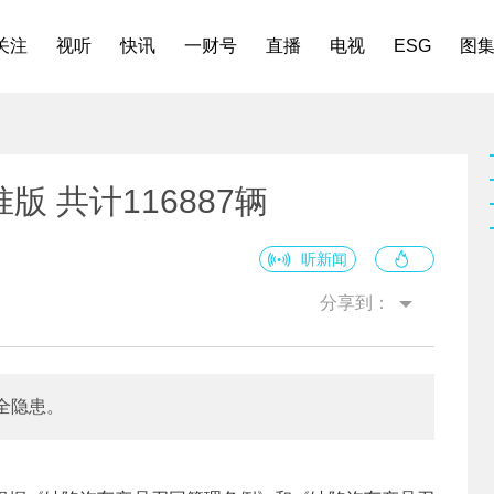
关注
视听
快讯
一财号
直播
电视
ESG
图
 共计116887辆
听新闻
分享到：
全隐患。