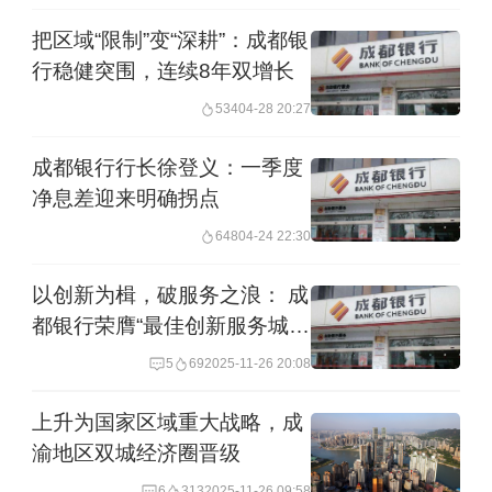
行存款总额为9864.32亿元，较上年末增
把区域“限制”变“深耕”：成都银
长1005.73亿元，增幅11.35%。另外，
行稳健突围，连续8年双增长
成都银行于今年三季度发行了110亿元永
534
04-28 20:27
续债，有效补充一级资本，以匹配资产
成都银行行长徐登义：一季度
端的扩张。
净息差迎来明确拐点
648
04-24 22:30
对于行业普遍关注的推动存款成本下降
等问题，在此前召开的投资者关系活动
以创新为楫，破服务之浪： 成
都银行荣膺“最佳创新服务城商
中，成都银行管理层表示，后期伴随着
行”
5
69
2025-11-26 20:08
存量定期存款的陆续到期，重定价释放
更加充分有效，对净息差趋稳形成有利
上升为国家区域重大战略，成
渝地区双城经济圈晋级
支撑。
6
313
2025-11-26 09:58