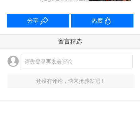
该行管理层认为，从外部看，现阶段自
律机制的行为规范与行业引导，为银行
分享
热度
降成本营造了更加公平的竞争环境。作
留言精选
为区域重要法人银行，成都银行积极响
应自律约定，跟随国有大行做好存款利
请先登录再发表评论
率下调的率先示范，有策略地推动存款
成本有序下降。
还没有评论，快来抢沙发吧！
而在贷款方面，成都银行贷款总额为
8474.81亿元，较上年末增长1049.13亿
元，增幅14.13%，规模依旧保持高增
速。在此基础上，成都银行前三季度实
意见反馈箱：
yonghu@yicai.com