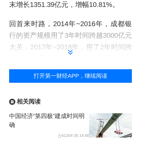
末增长1351.39亿元，增幅10.81%。
回首来时路，2014年~2016年，成都银
行的资产规模用了3年时间跨越3000亿元
大关，2017年~2018年，用了2年时间跨
越4000亿元大关。而此后，几乎每一年
都要突破一个千亿大关，尤其是2021年
打开第一财经APP，继续阅读
~2022年，成都银行总资产直接从7683
亿元跨越至9176亿，2023年迈入万亿大
相关阅读
关，是西南地区首家资产规模超万亿的
中国经济“第四极”建成时间明
城商行。
确
在存款方面，截至前三季度末，成都银
612
04-30 14:46