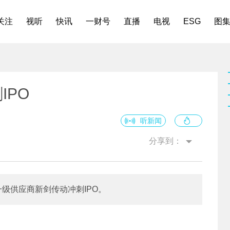
关注
视听
快讯
一财号
直播
电视
ESG
图
IPO
听新闻
分享到：
级供应商新剑传动冲刺IPO。