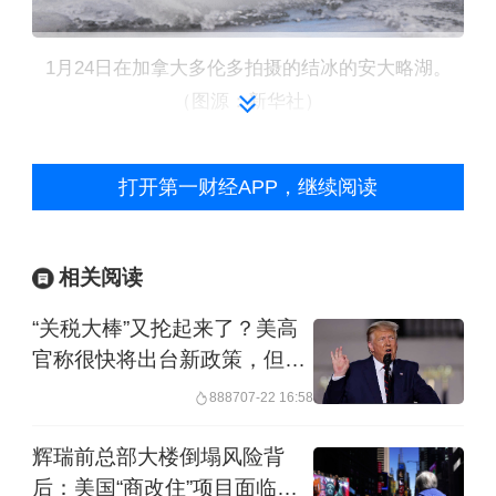
1月24日在加拿大多伦多拍摄的结冰的安大略湖。
（图源：新华社）
“从良心上无法接受前往美国”
打开第一财经APP，继续阅读
尽管加拿大本身就拥有惠斯勒
（Whistler）和翠湖山（Mont
相关阅读
Tremblant）等顶级滑雪胜地，很多持有
“关税大棒”又抡起来了？美高
Epic或者Ikon这两家公司滑雪联票的加
官称很快将出台新政策，但通
胀怎么办？
拿大人会“追着雪跑”，南下跑去当年降雪
8887
07-22 16:58
更多的美国科罗拉多、加利福尼亚州和
辉瑞前总部大楼倒塌风险背
犹他州滑雪，一些滑雪度假村还接受加
后：美国“商改住”项目面临安