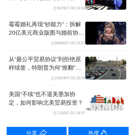
元兑美元以一比一汇率使用，按照近期
全大考
9476
07-08 18:42
汇率计算，这相当于加拿大人可以享受
霉霉婚礼再现“钞能力”：拆解
接近30%的折扣。
20亿美元商业版图与婚前协议
规划
66640
07-05 19:57
许多滑雪爱好者会趁着雪季来临之前的
低价期提前“囤”好门票。然而，杰伊峰度
从“最公平贸易协议”到拒绝原
样续签，特朗普为何“推翻”自
假村的总裁兼总经理赖特（Steve
己？
15924
07-03 20:53
Wright）在去年夏天就发现加拿大游客
对2025-2026年雪季门票续订量暴跌
美国“不续”也不退美墨加协
35%。他当时立即向约100名加拿大客户
定，如何影响北美贸易投资？
打电话询问，“许多人流着泪哽咽着，说
7120
07-02 16:57
他们从良心上无法接受前往美国。”赖特
分享
热度