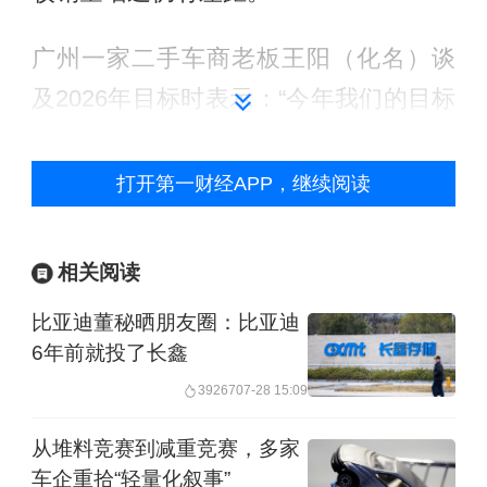
广州一家二手车商老板王阳（化名）谈
及2026年目标时表示：“今年我们的目标
就是继续活下去。”这3年，王阳的车行
利润出现下降，周围的二手车个体户相
打开第一财经APP，继续阅读
继转行，而拓展二手车业务的经销商集
团越来越多。二手车的经营者竞争出现
相关阅读
了新的趋势。
比亚迪董秘晒朋友圈：比亚迪
6年前就投了长鑫
当二手车行业“增量薄利”碰上新能源二手
39267
07-28 15:09
车增长、汽车以旧换新政策，二手车商
该如何面对新生存变局。
从堆料竞赛到减重竞赛，多家
车企重拾“轻量化叙事”