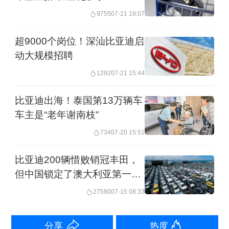
销量上涨、利润再下探
9755
07-21 19:07
超9000个岗位！深汕比亚迪启
“2025年，店里卖得最多的二手车品牌还
动大规模招聘
是雷克萨斯。”王阳告诉记者，自己做二
1292
07-21 15:44
手车行业已经5年，为了维持稳定的利
润，王阳的策略是专注高保值率的豪华
比亚迪出海！泰国第13万辆车
车主是“老年谢南枝”
燃油二手车，比如宝马、雷克萨斯等。
734
07-20 15:51
但是这几年，王阳店里二手车的利润仍
然出现了下滑。而这样的情况，也是很
比亚迪200辆惜败销冠丰田，
但中国锁定了澳大利亚第一大
多二手车商正在面对的。
汽车进口来源国
27580
07-15 08:33
中国汽车流通协会数据显示，2025年，
二手车价平均交易均价为6.41万元，较
分享
热度