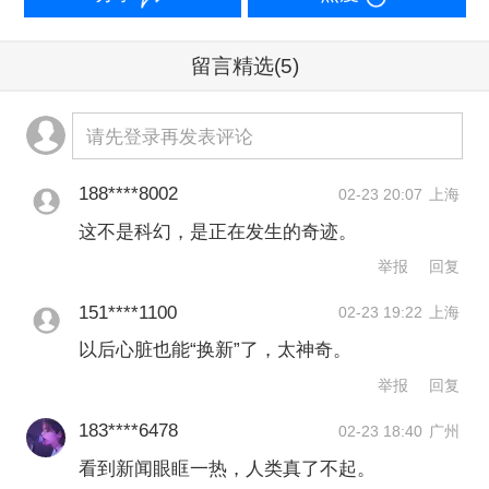
生医学正在快速发展。去年9月公布的
《生物医学新技术临床研究和临床转化
留言精选
(5)
应用管理条例》也将于今年2026年5月1
日起施行，该条例给予包括干细胞在内
请先登录再发表评论
的生物医学新技术以清晰的转化应用路
188****8002
02-23 20:07
上海
径，相关细则也将进一步完善。
这不是科幻，是正在发生的奇迹。
举报
回复
朱鸿明表示，日本干细胞技术的飞速突
破，与其国内清晰的转化路径与长期的
151****1100
02-23 19:22
上海
以后心脏也能“换新”了，太神奇。
资本推动密不可分。他呼吁更多企业家
举报
回复
和耐心资本能够关注该领域，共同推动
183****6478
再生医学的发展。
02-23 18:40
广州
看到新闻眼眶一热，人类真了不起。