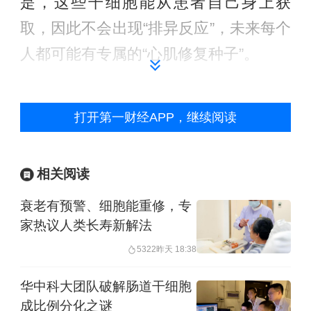
是，这些干细胞能从患者自己身上获
取，因此不会出现“排异反应”，未来每个
人都可能有专属的“心肌修复种子”。
尽管日本相关疗法即将上市，但干细胞
打开第一财经APP，继续阅读
疗法仍然面临成本高昂的挑战。培育干
细胞、研发心脏补片的成本很高，并且
新技术使用的监管政策及伦理标准仍在
相关阅读
不断完善中。
衰老有预警、细胞能重修，专
家热议人类长寿新解法
心脏病全国重点实验室研究员、博士生
5322
昨天 18:38
导师朱鸿明对第一财经记者表示：“以干
华中科大团队破解肠道干细胞
细胞心脏补片为例，其体内移植需要依
成比例分化之谜