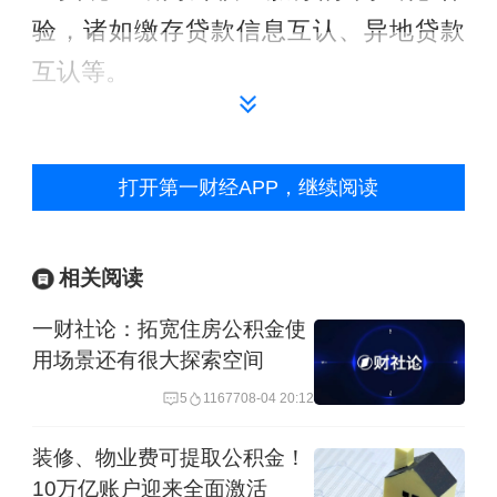
验，诸如缴存贷款信息互认、异地贷款
互认等。
去年底，深圳发布新版公积金提取规
定，进一步加大对职工购房的支持力
打开第一财经APP，继续阅读
度，明确支持在深圳市购买住房的职工
申请提取一次住房公积金用于支付购房
相关阅读
首付款、购房税款；支持职工提取住房
一财社论：拓宽住房公积金使
公积金用于购买异地住房等。
用场景还有很大探索空间
5
11677
08-04 20:12
今年3月，深圳公积金政策再度上新，从
优化缴存比例、扩大群体覆盖和强化权
装修、物业费可提取公积金！
10万亿账户迎来全面激活
益保障等方面发力，明确职工可在单位