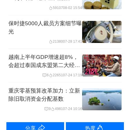
59107
08-02 15:54
缴存比例的基础上，自愿申请提高个人
缴存比例。
保时捷5000人裁员方案细节曝
光
据第一财经总结，各个城市的住房公积
21380
07-28 17:41
金优化政策大致可以划分为四个方向。
越南上半年GDP增速超8%，
会超过泰国成东盟第二大经济
一是使用场景大幅拓宽，实现“一金多
体吗？
6
22651
07-24 17:19
用”。
比如，包括深圳、西安等约30城支
持提取公积金支付首付款；深圳、安阳
重庆零基预算改革加力：立新
明确支持支付购房税款；成都、威海等
除旧取消资金分配基数
地支持代际互助提取；徐州支持暖气费
9
4981
07-24 10:16
提取；石家庄、沈阳等地支持物业费提
分享
热度