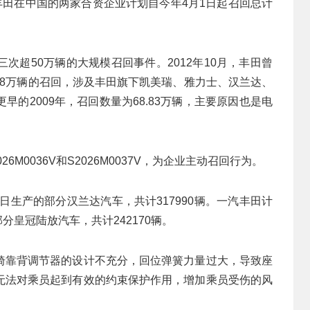
丰田在中国的两家合资企业计划自今年4月1日起召回总计
次超50万辆的大规模召回事件。2012年10月，丰田曾
.58万辆的召回，涉及丰田旗下凯美瑞、雅力士、汉兰达、
的2009年，召回数量为68.83万辆，主要原因也是电
M0036V和S2026M0037V，为企业主动召回行为。
22日生产的部分汉兰达汽车，共计317990辆。一汽丰田计
的部分皇冠陆放汽车，共计242170辆。
椅靠背调节器的设计不充分，回位弹簧力量过大，导致座
无法对乘员起到有效的约束保护作用，增加乘员受伤的风