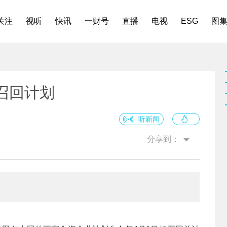
关注
视听
快讯
一财号
直播
电视
ESG
图
召回计划
听新闻
分享到：