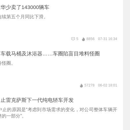
华少卖了143000辆车
连续第五个月同比下滑。
5
8856
07-31 16:34
、车载马桶及沐浴器……车圈陷盲目堆料怪圈
卷怪圈。
57278
06-02 18:01
中止雷克萨斯下一代纯电轿车开发
中止的原因是“考虑到市场需求的变化，对公司整体车辆开
整的一部分”。