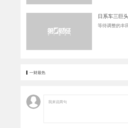
日系车三巨
等待调整的丰
一财最热