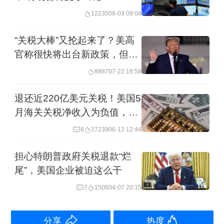
策。
12235
08-03 09:04
“关税大棒”又抡起来了？美高
简单而言，301调查是由美国贸易代表办
官称很快将出台新政策，但通
公室（USTR）依据“301条款”发起的调
胀怎么办？
8887
07-22 16:58
查。“301条款”是美国贸易法中有关对外
国立法或行政上违反协定、损害美国利
退还近220亿美元关税！美国5
月海关关税净收入为负值，还
益的行为采取单边行动的立法授权条
会继续退款吗？
8
27239
06-12 12:44
款。
担心特朗普政府关税退款“烂
英国杜伦大学法学院副院长、跨国法教
尾”，美国企业被迫这么干
授兼全球政策研究所联合主任杜明对第
7
1506
04-07 20:15
一财经记者解释道，该条款授权美国贸
易代表可对他国的“不合理或不公正的贸
分享
热度