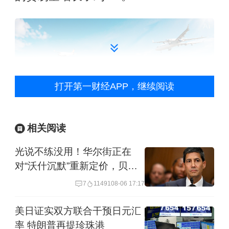
打开第一财经APP，继续阅读
相关阅读
“301条款”
光说不练没用！华尔街正在
对“沃什沉默”重新定价，贝森
特为何急忙撑腰？
贝森特表示，鉴于“301条款”的关税授权
7
11491
08-06 17:17
已在法庭上经受过检验，商界领袖们现
美日证实双方联合干预日元汇
在可以着手围绕资本支出进行规划和决
率 特朗普再提珍珠港