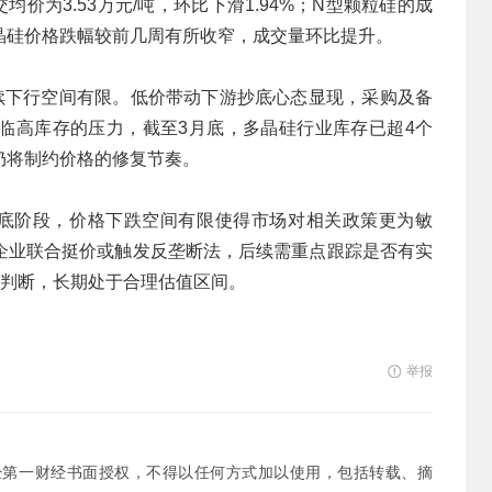
价为3.53万元/吨，环比下滑1.94%；N型颗粒硅的成
周多晶硅价格跌幅较前几周有所收窄，成交量环比提升。
继续下行空间有限。低价带动下游抄底心态显现，采购及备
临高库存的压力，截至3月底，多晶硅行业库存已超4个
仍将制约价格的修复节奏。
筑底阶段，价格下跌空间有限使得市场对相关政策更为敏
企业联合挺价或触发反垄断法，后续需重点跟踪是否有实
性判断，长期处于合理估值区间。
举报
经第一财经书面授权，不得以任何方式加以使用，包括转载、摘