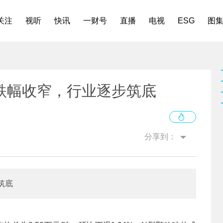
关注
视听
快讯
一财号
直播
电视
ESG
图
跌幅收窄，行业逐步筑底
分享到：
筑底