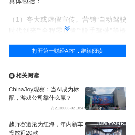
具体包括：
（1）夸大或虚假宣传。营销“自动驾驶
时代到来”“全程零接管”“脱手驾驶”等概
念，模糊“驾驶辅助"与“自动驾驶"界限，
打开第一财经APP，继续阅读
增加滥用风险；夸大整车和关键部件产
品性能，把半固态电池混淆为全固态电
池，进行与客观事实不符的虚假宣传；
相关阅读
使用“遥遥领先”等夸张话术，影响行业公
ChinaJoy观察：当AI成为标
平竞争秩序。
配，游戏公司靠什么赢？
21380
08-02 18:47
（2）拉踩其他企业产品。产品发布不聚
越野赛道沦为红海，年内新车
焦自身技术，大篇幅碰瓷、诋毁其他企
投放近20款