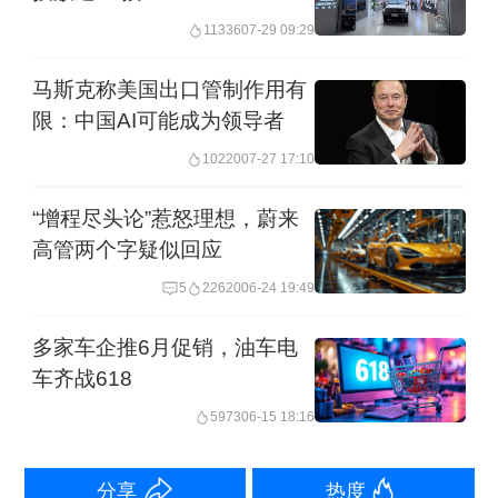
业和产品，错标竞品性能参数不当对标
11336
07-29 09:29
或公开竞品名字和车型进行选择性对
马斯克称美国出口管制作用有
标。
限：中国AI可能成为领导者
（3）发布虚假或不规范测评。操纵道路
10220
07-27 17:10
机动车辆检验检测机构、平台企业或相
“增程尽头论”惹怒理想，蔚来
关媒体等，开展不符合相关法规、标准
高管两个字疑似回应
要求的测评活动，发布虚假、不客观、
5
22620
06-24 19:49
过程不可复现的测试结果，损害竞品品
多家车企推6月促销，油车电
牌形象，误导社会公众。
车齐战618
5973
06-15 18:16
（4）发布虚假数据或销量榜单。发布虚
假车型预定数据，选择性披露销售数
分享
热度