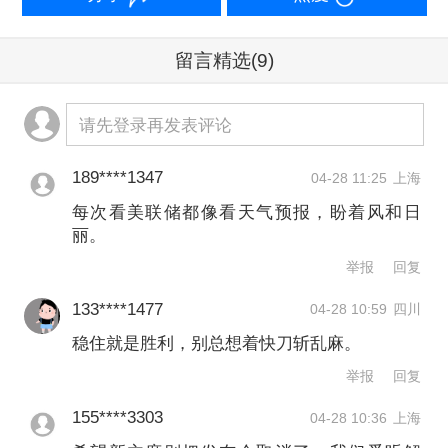
期内重启降息的合适时机已经关闭。”他
分析称。
留言精选
(9)
与此同时，美国劳动力市场继续呈现 “低
请先登录再发表评论
雇佣、低裁员”的均衡格局。3月失业率
为4.3%，但就业增长仅集中在少数行
189****1347
04-28 11:25
上海
每次看美联储都像看天气预报，盼着风和日
业，体现出企业在人员扩张方面普遍趋
丽。
于谨慎。
举报
回复
133****1477
04-28 10:59
四川
牛津经济研究院首席美国经济学家南希·
稳住就是胜利，别总想着快刀斩乱麻。
范登豪滕表示：“冲突爆发以来，劳动力
举报
回复
市场韧性有所减弱，但近两个月初请失
155****3303
04-28 10:36
上海
业金数据并未显现裂痕。不过，我们始