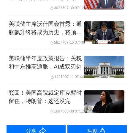
3.7%、三季度3.4%、四季度3.2%。上
38275
07-30 07:12
述预测较3月末的预估上调约 30 个基
美联储主席沃什国会首秀：通
点，持续大幅高于2%的政策目标，加剧
胀飙升终将成为历史，将顶住
了通胀预期脱锚的风险。
特朗普施压
58177
07-15 07:48
资产管理机构BK Asset Management宏
美联储半年度政策报告：关税
和中东推高通胀，AI成双刃剑
观策略师施罗斯伯格（Boris
14219
07-11 07:44
Schlossberg）在接受第一财经采访时
表示，需重点关注联邦公开市场委员会
驳回！美国高院裁定库克暂时
留任，特朗普：这还没完
（FOMC）政策声明是否删除通胀 “暂时
16978
06-30 07:12
性”表述。“即便油价飙升的势头消退，
物价水平依然偏高。诸多迹象表明，短
分享
热度