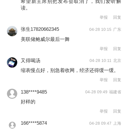
希望新主席别把发布会取消了，我们爱听解
终认为，油价飙升对劳动力市场的影响
读。
需要时间才会在数据中体现。”
举报
回复
张生17820662345
04-28 10:15
广东
鲍威尔本月在出席哈佛大学的一场座谈
美联储鲍威尔最后一舞
中表示，按照常规操作思路，美联储应
举报
回复
“暂时忽略”油价冲击，因为这类冲击不会
又得喝汤
04-28 10:11
北京
持续太久。但关键在于，公众不能形成
缩表慢点好，别急着收网，经济还得缓一缓。
高通胀预期。他表示，美联储眼下无需
举报
回复
立即就利率操作作出决定，“我们尚不清
138****9485
04-28 09:49
福建省
楚伊朗战争会带来何种经济影响，当前
好样的
的政策立场处于合适水平，可以静观事
举报
回复
态发展。”
166****5874
04-28 09:47
上海