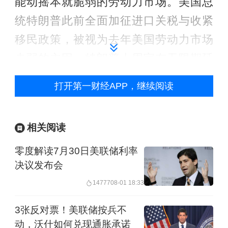
能动摇本就脆弱的劳动力市场。美国总
统特朗普此前全面加征进口关税与收紧
移民政策，被视为去年美国劳动力市场
走弱的主因。特朗普上周宣布无限期延
长对伊停火，但美国海军对伊朗港口的
打开第一财经APP，继续阅读
封锁仍在实施。
高盛测算，油价每上涨10%，会推动核
相关阅读
心CPI上行约0.1至0.2个基点；且随着时
零度解读7月30日美联储利率
间推移，相关影响会逐步消退，短期内
决议发布会
难以撼动美联储的通胀调控目标。不
14777
08-01 18:33
过，美联储重点关注的个人消费支出
3张反对票！美联储按兵不
（PCE）通胀指标预计将在二季度升至
动，沃什如何兑现通胀承诺