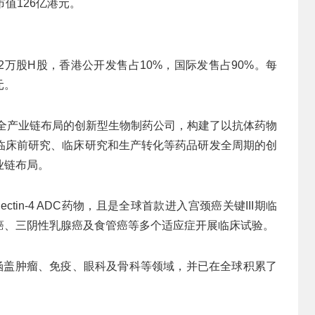
值126亿港元。
02万股H股，香港公开发售占10%，国际发售占90%。每
元。
家全产业链布局的创新型生物制药公司，构建了以抗体药物
临床前研究、临床研究和生产转化等药品研发全周期的创
业链布局。
tin-4 ADC药物，且是全球首款进入宫颈癌关键III期临
癌、三阴性乳腺癌及食管癌等多个适应症开展临床试验。
，涵盖肿瘤、免疫、眼科及骨科等领域，并已在全球积累了