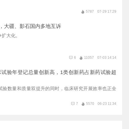
5787
07-29 17:29
起，大疆、影石国内多地互诉
争扩大化。
6
11057
07-03 14:14
床试验年登记总量创新高，1类创新药占新药试验超
试验数量和质量双提升的同时，临床研究开展效率也正全
7
5570
06-23 11:34