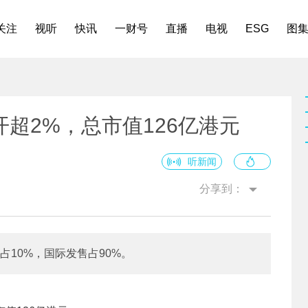
关注
视听
快讯
一财号
直播
电视
ESG
图
超2%，总市值126亿港元
听新闻
分享到：
售占10%，国际发售占90%。