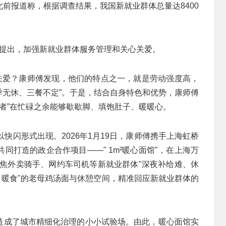
前报道称，根据调查结果，我国新就业群体总量达8400
纲要提出，加强新就业群体服务管理和关心关爱。
心关爱？康师傅发现，他们的特点之一，就是劳动强度高，
四季无休、三餐不定”。于是，结合自身特色和优势，康师傅
跑者”在忙碌之余能够歇歇脚、填饱肚子、暖暖心。
多以快闪形式出现。2026年1月19日，康师傅携手上海虹桥
同打造的政企合作项目——" 1m²暖心面馆"，在上海万
聚焦外卖骑手、网约车司机等新就业群体"深夜补给难、休
、暖食"的老母鸡汤面与休憩空间，精准回应新就业群体的
”打造成了城市精细化治理的小小试验场。由此，暖心面馆实