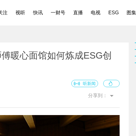
关注
视听
快讯
一财号
直播
电视
ESG
图
师傅暖心面馆如何炼成ESG创
听新闻
分享到：