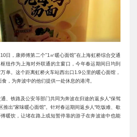
10日，康师傅第二个"1㎡暖心面馆"在上海虹桥综合交通
通枢纽作为上海对外联通的主窗口，今年春运期间日均到
2万单。这个距离虹桥火车站西出口1.9公里的暖心面馆，
面食，为奔波中的他们提供一处休息的港湾。
交通、铁路及公安等部门共同为奔波在归途的返乡人“保驾
区推出“家味暖心面馆”。针对春运期间返乡人“吃饭难、歇
师傅暖饮，让堵在路上或短暂停靠的游子在奔波途中也能