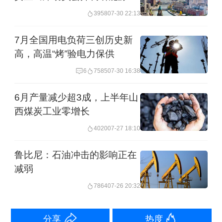
展工作
3958
07-30 22:13
区形成“窝电”现象。
7月全国用电负荷三创历史新
王康民表示，山西省新能源消纳的关键
高，高温“烤”验电力保供
在负荷侧，适配传统电源的负荷体系已
6
7585
07-30 16:38
无法满足新型能源体系需要，必须加快
6月产量减少超3成，上半年山
负荷侧改造升级，推动重点行业的绿电
西煤炭工业零增长
消纳。
4020
07-27 18:10
自然资源保护协会与山西科城能源环境
鲁比尼：石油冲击的影响正在
减弱
创新研究院联合研究发布《山西低碳转
7864
07-26 20:32
型系列研究：重点行业的绿电消纳》报
告（下称“报告”），选取电解铝、数据中
分享
热度