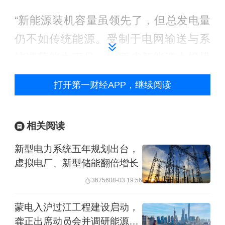
“新能源装机容量虽领先了，但总发电量
仍不如传统能源。受制于电网输送与系
统调节能力不足，山西省新能源大规模
消纳面临瓶颈。”在自然资源保护协会与
打开第一财经APP，继续阅读
山西科城能源环境创新研究院日前合办
的山西低碳转型系列研究成果发布会
相关阅读
上，山西能源学院新能源产业学院执行
新型电力系统五年规划出台，
院长王康民称，山西省有能源跨省外送
虚拟电厂、新型储能翻倍增长
优势，但外送通道容量紧张，且省内钢
36756
08-03 19:56
铁、焦化等主要负荷中心与能源基地南
北逆向分布，目前“西电东送”“北电南
蒙电入沪过江工程建设启动，
龚正出席动员会并调研能源发
送”输送通道容量有限，极易导致局部地