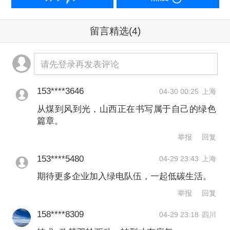
心、钢铁、装备制造四大行业，结合行
业用电特性、产业布局与当地风光资源
留言精选
(4)
的匹配情况，提出“一行一策”的绿电消纳
方案。
请先登录再发表评论
综合考虑省内负荷增长趋势、绿电替代
153****3646
04-30 00:25
上海
从煤到风到光，山西正在书写属于自己的绿色
要求明确、项目具备一定落地基础等因
篇章。
素，山西电解铝行业或是省内最具条件
举报
回复
率先实现绿电物理消纳的存量重点行
153****5480
04-29 23:43
上海
业。该行业用电负荷连续稳定，对电能
期待更多企业加入绿电队伍，一起低碳生活。
质量要求高且对电价波动高度敏感。
举报
回复
158****8309
04-29 23:18
四川
报告建议，深挖电解铝企业周边绿电资