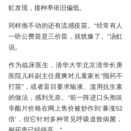
虹发现，接种率依旧偏低。
同样推不动的还有流感疫苗。“经常有人
一听公费苗是三价苗，就犹豫了。”汤虹
说。
作为临床医生，清华大学北京清华长庚
医院儿科副主任晁爽对儿童家长“囤药不
打苗”，或者盲目要求输液、滥用抗生素
的做法，感到无奈。“前一阵进口头孢呋
辛酯片价格在网上售价被炒作到‘暴涨52
倍’，但它针对多种常见呼吸道致病菌，
耐药率已经很高。”