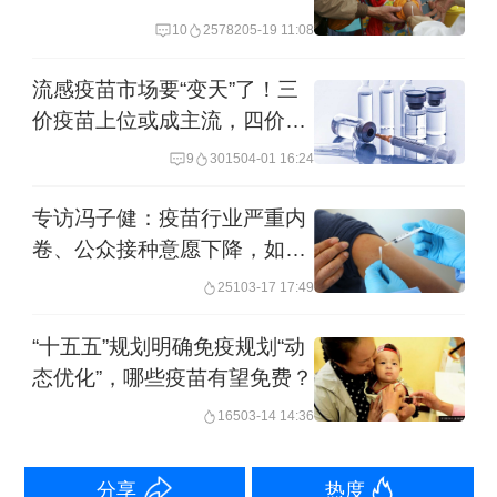
10
25782
05-19 11:08
苗进入地方公费市场，但这些由地方政
府埋单的“公费苗”，尤其是成人疫苗，接
流感疫苗市场要“变天”了！三
种率却总体不容乐观。
价疫苗上位或成主流，四价疫
苗面临退出
9
3015
04-01 16:24
“免费不能解决所有问题。” 汤虹表示。
专访冯子健：疫苗行业严重内
卷、公众接种意愿下降，如何
流感疫苗是一个典型。去年9月，全国公
破局
251
03-17 17:49
共资源交易平台（北京）发布了2025年
北京流感疫苗免疫类和非免疫类招标采
“十五五”规划明确免疫规划“动
购项目的中标公告，其中，上海生物制
态优化”，哪些疫苗有望免费？
品研究所的三价流感疫苗以5.5元/支
165
03-14 14:36
的“冰点价”中标。
分享
热度