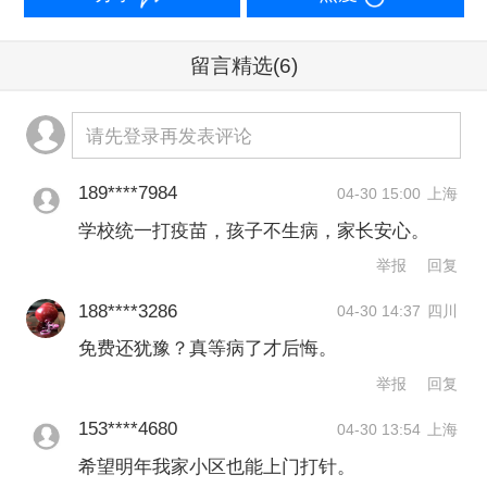
这客观上推动了政府集采，并不断扩大
留言精选
(6)
免费流感疫苗的覆盖人群。以北京为
例，当地流感疫苗免费接种政策所覆盖
请先登录再发表评论
的重点人群已从60岁以上人群、在校中
小学生，扩大至医务人员、教师、养老
189****7984
04-30 15:00
上海
院服务人员以及应急保障人员。
学校统一打疫苗，孩子不生病，家长安心。
举报
回复
“但流感疫苗免费以来，政策效果有些分
188****3286
04-30 14:37
四川
化。”一名接近当地疾控的受访人士告诉
免费还犹豫？真等病了才后悔。
第一财经，针对在校中小学生，接种率
举报
回复
提升比较显著，部分中小学校园接种率
153****4680
04-30 13:54
上海
高达70%。随后，当地进行了多项对比
希望明年我家小区也能上门打针。