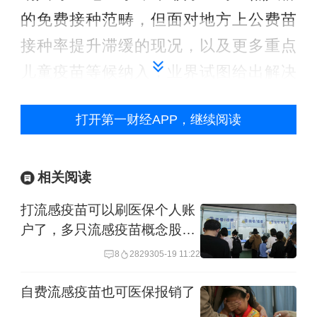
的免费接种范畴，但面对地方上公费苗
接种率提升滞缓的现况，以及更多重点
儿童疫苗等候纳入，业界试图给出解决
思路，包括靠医生处方推进、联合自费
打开第一财经APP，继续阅读
苗一起推荐、健全地方上责任考核机
制，以及在国家免疫规划再度扩容的关
口，统筹规划新疫苗纳入的优先顺序，
相关阅读
建立常态化的扩容机制，以增加接种的
打流感疫苗可以刷医保个人账
制度刚性等。
户了，多只流感疫苗概念股盘
中股价大涨
8
28293
05-19 11:22
“免费不能解决所有问题”
自费流感疫苗也可医保报销了
近年来，逐步有一些非国家免疫规划疫