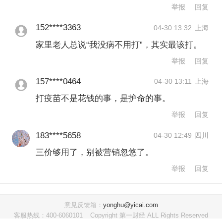
研究，发现校园内学生流感疫苗接种率
举报
回复
大于50%时，能够显著减少聚集性疫情
152****3363
04-30 13:32
上海
的发生；在流感疫苗对流行毒株配比较
家里老人总说“我没病不用打”，其实最该打。
好的年份，班级学生疫苗接种率达到
举报
回复
60%以上时，疫苗接种对于降低班级流
157****0464
04-30 13:11
上海
感发病率的效果更加显著。
打疫苗不是花钱的事，是护命的事。
举报
回复
中小学生接种率提升得益于疫苗“进校”和
183****5658
04-30 12:49
四川
集中接种。相比之下，该受访人士表
三价够用了，别被营销忽悠了。
示，成年人尤其是老年人流感疫苗的接
举报
回复
种率就显得“不那么好看”了。
意见反馈箱：
yonghu@yicai.com
据其分析，原因之一是对低价苗的偏
客服热线：400-6060101
Copyright 第一财经 ALL Rights Reserved