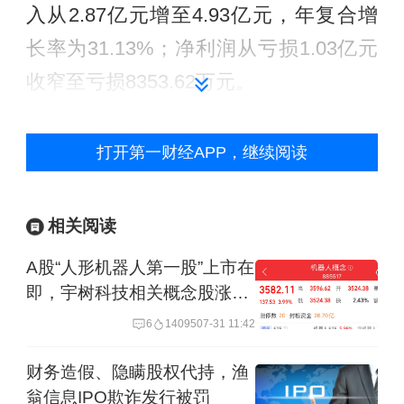
入从2.87亿元增至4.93亿元，年复合增
长率为31.13%；净利润从亏损1.03亿元
收窄至亏损8353.62万元。
越疆科技的收入来源主要是协作机器
打开第一财经APP，继续阅读
人，以2025年数据为例，协作机器人的
主营业务收入占比为80.66%。根据灼识
相关阅读
咨询报告，按2025年销量统计，越疆科
A股“人形机器人第一股”上市在
技在协作机器人行业中排名全球第一，
即，宇树科技相关概念股涨超
全球市场份额达13.2%。
6%
6
14095
07-31 11:42
近年来，具身智能赛道爆火，被普遍视
财务造假、隐瞒股权代持，渔
为下一个万亿级市场，越疆科技也开始
翁信息IPO欺诈发行被罚