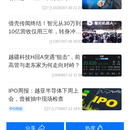
押注具身智能。该业务于2024年产生营
7
10282
07-30 21:23
业收入后，2025年就增至2004.17万元，
借壳传闻终结！智元从30万到
同比增长418.84%。
10亿营收仅用三年，转身冲刺
港股
13072
07-26 20:03
目前，港股市场合计有2700余家上市公
司。按照《意见》要求，约有210家左右
越疆科技H回A突遇“狙击”，前
高管与老东家为何走向对峙？
的上市公司位于粤港澳大湾区，且尚未
6469
07-22 11:38
在A股上市。其中，部分科技企业有望回
A股上市，如深圳的港股上市公司优必选
IPO周报：越亚半导体下周上
会，曾被抽中现场检查
（9880.HK）、佑驾创新（2431.HK）
IPO周报
7
7709
07-12 19:57
等，广州的上市公司小鹏集团-
W（9868.HK）、如祺出行（9680.HK）
分享
热度